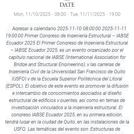
DATE
Mon, 11/10/2025 - 08:00
-
Tue, 11/11/2025 - 19:00
Add
Agregar a calendario
2025-11-10 08:00:00
2025-11-11
to
19:00:00
Primer Congreso de Ingeniería Estructural – IABSE
Calendar
Ecuador 2025
El Primer Congreso de Ingeniería Estructural
– IABSE Ecuador 2025, es un evento organizado por el
capítulo nacional de IABSE (International Association for
Bridge and Structural Engineering), y las carreras de
Ingeniería Civil de la Universidad San Francisco de Quito
(USFQ) y de la Escuela Superior Politécnica del Litoral
(ESPOL). El objetivo de este evento es promover la difusión
e intercambio de conocimientos asociados al diseño
estructural de edificios y puentes, así como en temas de
investigación vinculados a la ingeniería estructural. El
congreso IABSE Ecuador 2025, en su primera edición,
tendrá lugar en la ciudad de Quito, en las instalaciones de la
USFQ. Las temáticas del evento son: Estructuras de