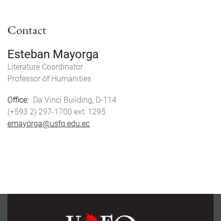
e
t
i
r
b
o
l
e
Contact
o
d
o
o
k
n
Esteban Mayorga
Literature Coordinator
Professor of Humanities
Office
Da Vinci Building, D-114
(+593 2) 297-1700
1295
emayorga@usfq.edu.ec