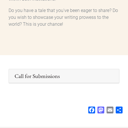
Do you have a tale that you've been eager to share? Do
you wish to showcase your writing prowess to the
world? This is your chance!
Call for Submissions
F
M
E
S
a
a
m
h
c
s
a
a