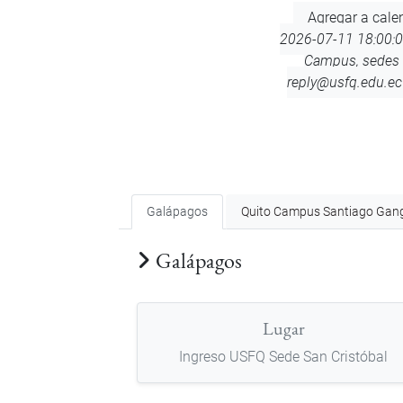
Add
Agregar a cale
to
2026-07-11 18:00:
Calendar
Campus, sedes 
reply@usfq.edu.ec
Galápagos
Quito Campus Santiago Gan
Galápagos
Lugar
Ingreso USFQ Sede San Cristóbal