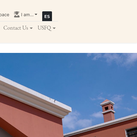
pace
I am...
Contact Us
USFQ