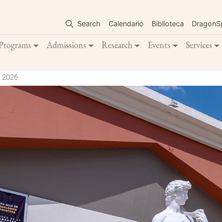
Skip
to
Search
Calendario
Biblioteca
DragonS
main
content
Programs
Admissions
Research
Events
Services
 2026