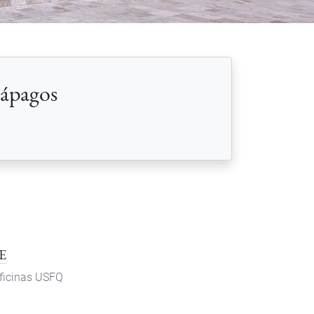
lápagos
E
ficinas USFQ