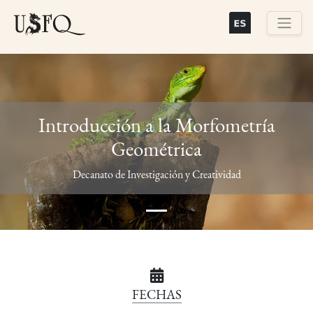
Skip
to
main
Buscar
content
Introducción a la Morfometría
Geométrica
Previous
Next
Decanato de Investigación y Creatividad
FECHAS