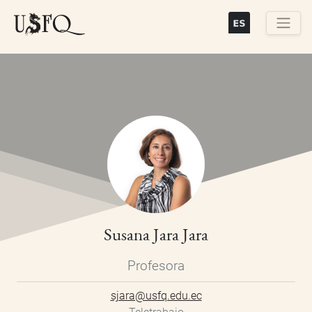
Skip
to
main
Buscar
content
Susana Jara Jara
Profesora
sjara@usfq.edu.ec