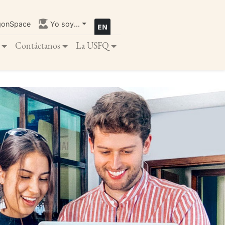
gonSpace
Yo soy...
Contáctanos
La USFQ