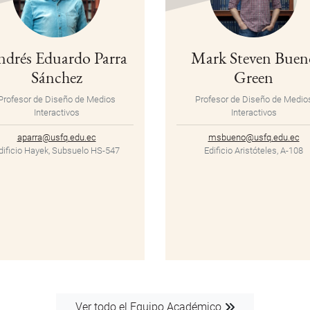
drés Eduardo Parra
Mark Steven Buen
Sánchez
Green
Profesor de Diseño de Medios
Profesor de Diseño de Medio
Interactivos
Interactivos
aparra@usfq.edu.ec
msbueno@usfq.edu.ec
dificio Hayek, Subsuelo HS-547
Edificio Aristóteles, A-108
Ver todo el Equipo Académico