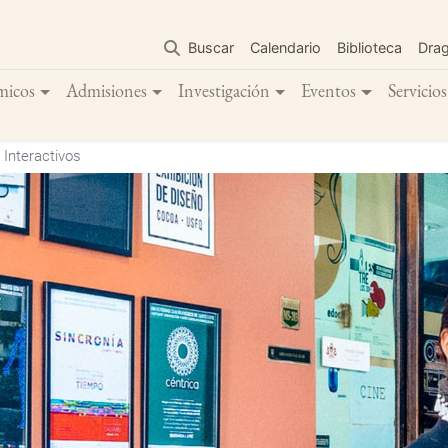
Pasar
al
Buscar
Calendario
Biblioteca
Dra
contenido
principal
micos
Admisiones
Investigación
Eventos
Servicios
Interactivos