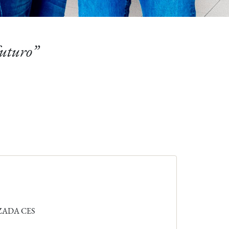
futuro”
ZADA CES