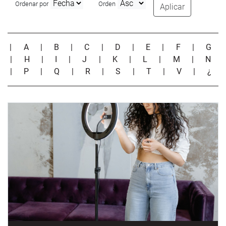
Ordenar por
Orden
Aplicar
|
A
|
B
|
C
|
D
|
E
|
F
|
G
|
H
|
I
|
J
|
K
|
L
|
M
|
N
|
P
|
Q
|
R
|
S
|
T
|
V
|
¿