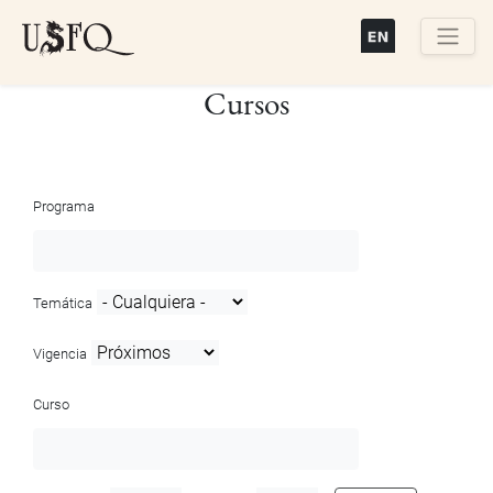
Pasar
al
contenido
Buscar
Cursos
principal
Programa
Temática
Vigencia
Curso