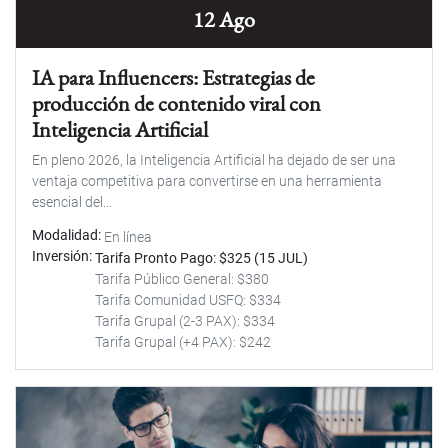
12 Ago
IA para Influencers: Estrategias de
producción de contenido viral con
Inteligencia Artificial
En pleno 2026, la Inteligencia Artificial ha dejado de ser una
ventaja competitiva para convertirse en una herramienta
esencial del...
Modalidad
En línea
Inversión
Tarifa Pronto Pago: $325 (15 JUL)
Tarifa Público General: $380
Tarifa Comunidad USFQ: $334
Tarifa Grupal (2-3 PAX): $334
Tarifa Grupal (+4 PAX): $242