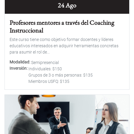
24 Ago
Profesores mentores a través del Coaching
Instruccional
Este curso tiene como objetivo formar docentes y líderes
educativos interesados en adquirir herramientas concretas
para asumir el rol de...
Modalidad
Semipresencial
Inversión
Individuales: $150
Grupos de 3 o más personas: $135
Miembros USFQ: $135