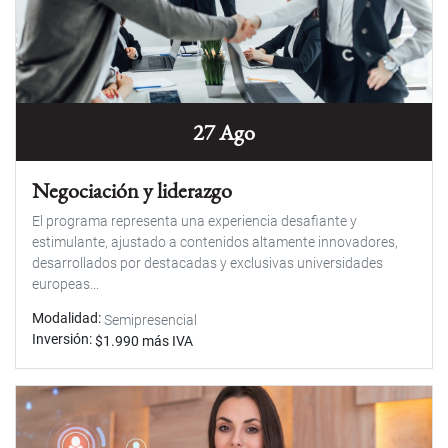
27 Ago
Negociación y liderazgo
El programa representa una experiencia desafiante y
estimulante, ajustado a contenidos altamente innovadores,
desarrollados por destacadas y exclusivas universidades
europeas...
Modalidad
Semipresencial
Inversión
$1.990 más IVA