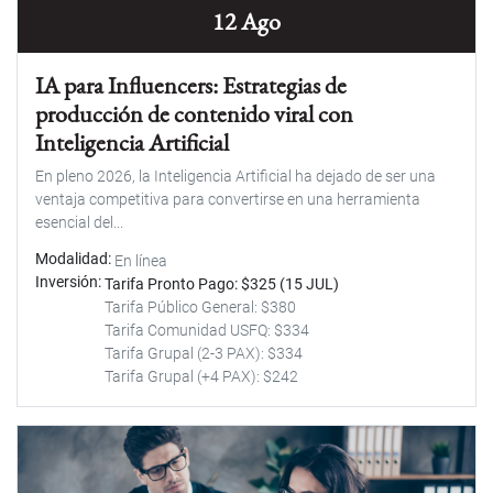
12 Ago
IA para Influencers: Estrategias de
producción de contenido viral con
Inteligencia Artificial
En pleno 2026, la Inteligencia Artificial ha dejado de ser una
ventaja competitiva para convertirse en una herramienta
esencial del...
Modalidad
En línea
Inversión
Tarifa Pronto Pago: $325 (15 JUL)
Tarifa Público General: $380
Tarifa Comunidad USFQ: $334
Tarifa Grupal (2-3 PAX): $334
Tarifa Grupal (+4 PAX): $242