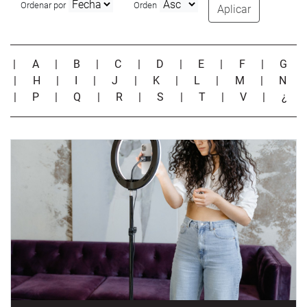
Ordenar por
Orden
Aplicar
|
A
|
B
|
C
|
D
|
E
|
F
|
G
|
H
|
I
|
J
|
K
|
L
|
M
|
N
|
P
|
Q
|
R
|
S
|
T
|
V
|
¿