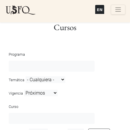
Pasar
al
contenido
Buscar
Cursos
principal
Programa
Temática
Vigencia
Curso