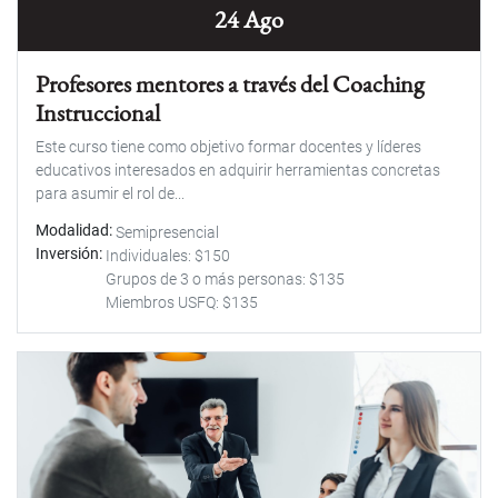
24 Ago
Profesores mentores a través del Coaching
Instruccional
Este curso tiene como objetivo formar docentes y líderes
educativos interesados en adquirir herramientas concretas
para asumir el rol de...
Modalidad
Semipresencial
Inversión
Individuales: $150
Grupos de 3 o más personas: $135
Miembros USFQ: $135