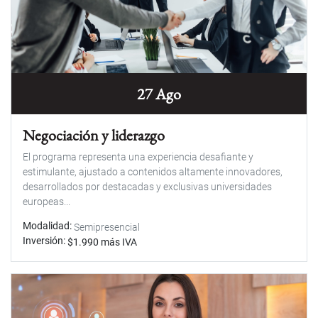
27 Ago
Negociación y liderazgo
El programa representa una experiencia desafiante y
estimulante, ajustado a contenidos altamente innovadores,
desarrollados por destacadas y exclusivas universidades
europeas...
Modalidad
Semipresencial
Inversión
$1.990 más IVA