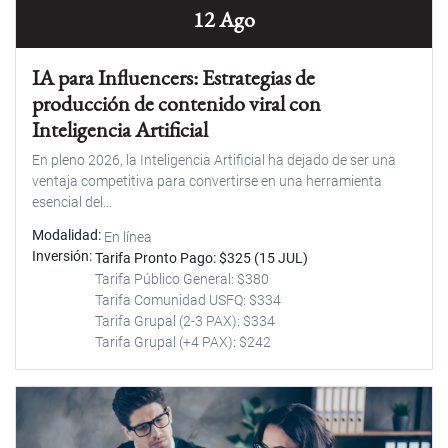
12 Ago
IA para Influencers: Estrategias de
producción de contenido viral con
Inteligencia Artificial
En pleno 2026, la Inteligencia Artificial ha dejado de ser una
ventaja competitiva para convertirse en una herramienta
esencial del...
Modalidad
En línea
Inversión
Tarifa Pronto Pago: $325 (15 JUL)
Tarifa Público General: $380
Tarifa Comunidad USFQ: $334
Tarifa Grupal (2-3 PAX): $334
Tarifa Grupal (+4 PAX): $242