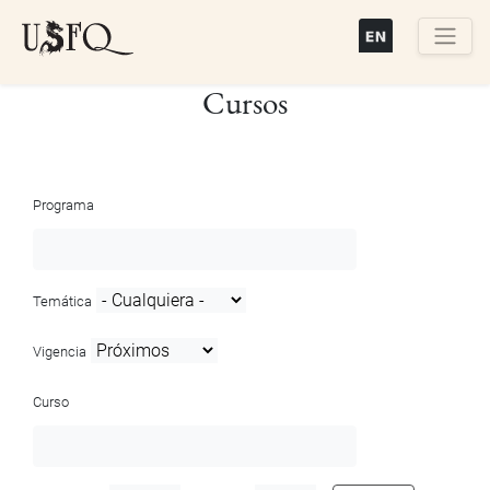
Pasar
al
contenido
Buscar
Cursos
principal
Programa
Temática
Vigencia
Curso