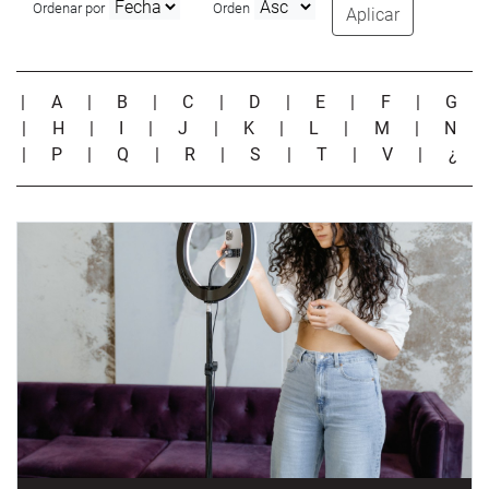
Ordenar por
Orden
Aplicar
|
A
|
B
|
C
|
D
|
E
|
F
|
G
|
H
|
I
|
J
|
K
|
L
|
M
|
N
|
P
|
Q
|
R
|
S
|
T
|
V
|
¿