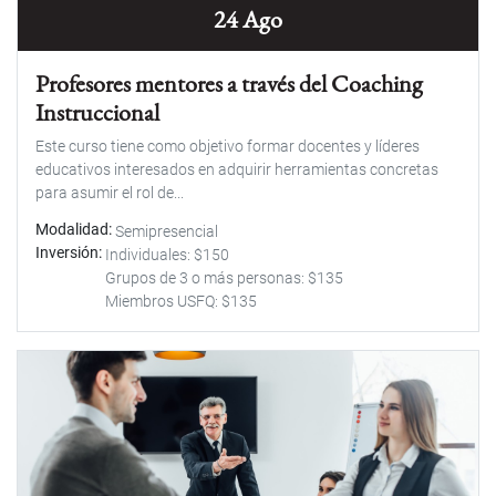
24 Ago
Profesores mentores a través del Coaching
Instruccional
Este curso tiene como objetivo formar docentes y líderes
educativos interesados en adquirir herramientas concretas
para asumir el rol de...
Modalidad
Semipresencial
Inversión
Individuales: $150
Grupos de 3 o más personas: $135
Miembros USFQ: $135