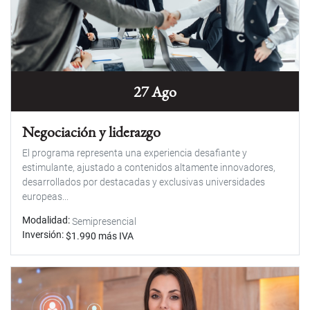
27 Ago
Negociación y liderazgo
El programa representa una experiencia desafiante y
estimulante, ajustado a contenidos altamente innovadores,
desarrollados por destacadas y exclusivas universidades
europeas...
Modalidad
Semipresencial
Inversión
$1.990 más IVA