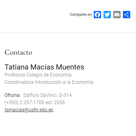
F
T
E
S
Comparte en:
a
w
m
h
c
i
a
a
e
t
i
r
b
t
l
e
Contacto
o
e
o
r
k
Tatiana Macías Muentes
Profesora Colegio de Economía
Coordinadora Introducción a la Economía
Oficina
Edificio DaVinci, D-314
(+593) 2 297-1700
2056
tsmacias@usfq.edu.ec