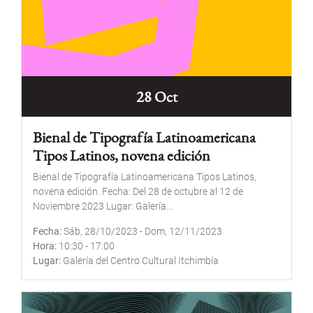
28 Oct
Bienal de Tipografía Latinoamericana
Tipos Latinos, novena edición
Bienal de Tipografía Latinoamericana Tipos Latinos,
novena edición. Fecha: Del 28 de octubre al 12 de
Noviembre 2023 Lugar: Galería...
Fecha
Sáb, 28/10/2023
-
Dom, 12/11/2023
Hora
10:30
-
17:00
Lugar
Galería del Centro Cultural Itchimbía