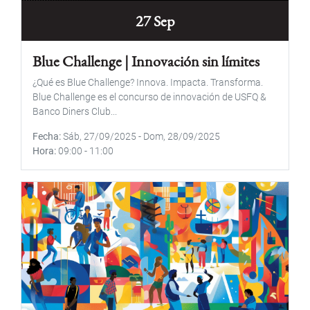
27 Sep
Blue Challenge | Innovación sin límites
¿Qué es Blue Challenge? Innova. Impacta. Transforma.
Blue Challenge es el concurso de innovación de USFQ &
Banco Diners Club...
Fecha
Sáb, 27/09/2025
-
Dom, 28/09/2025
Hora
09:00
-
11:00