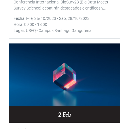
Conferencia Internacional BigSurv23 (Big Data Meets
Survey Science) debatirán destacados científicos y...
Fecha
Mié, 25/10/2023
-
Sáb, 28/10/2023
Hora
09:00
-
18:00
Lugar
USFQ - Campus Santiago Gangotena
2 Feb