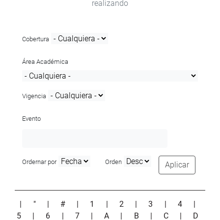
realizando
Cobertura
Área Académica
Vigencia
Evento
Ordernar por
Orden
Aplicar
|
"
|
#
|
1
|
2
|
3
|
4
|
5
|
6
|
7
|
A
|
B
|
C
|
D