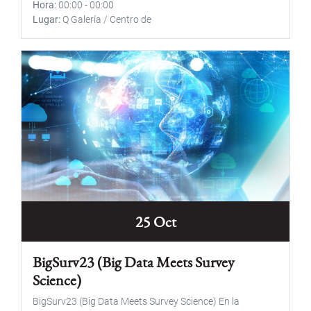
Hora
00:00
-
00:00
Lugar
Q Galería / Centro de
25 Oct
BigSurv23 (Big Data Meets Survey
Science)
BigSurv23 (Big Data Meets Survey Science) En la