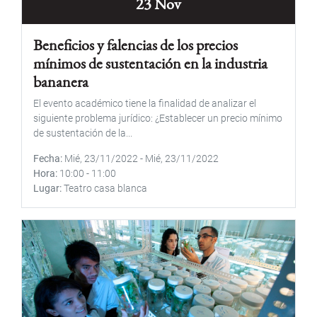
23 Nov
Beneficios y falencias de los precios
mínimos de sustentación en la industria
bananera
El evento académico tiene la finalidad de analizar el
siguiente problema jurídico: ¿Establecer un precio mínimo
de sustentación de la...
Fecha
Mié, 23/11/2022
-
Mié, 23/11/2022
Hora
10:00
-
11:00
Lugar
Teatro casa blanca