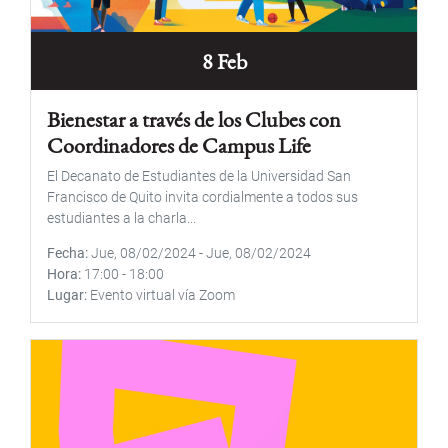
8 Feb
Bienestar a través de los Clubes con
Coordinadores de Campus Life
El Decanato de Estudiantes de la Universidad San
Francisco de Quito invita cordialmente a todos sus
estudiantes a la charla...
Fecha
Jue, 08/02/2024
-
Jue, 08/02/2024
Hora
17:00
-
18:00
Lugar
Evento virtual vía Zoom