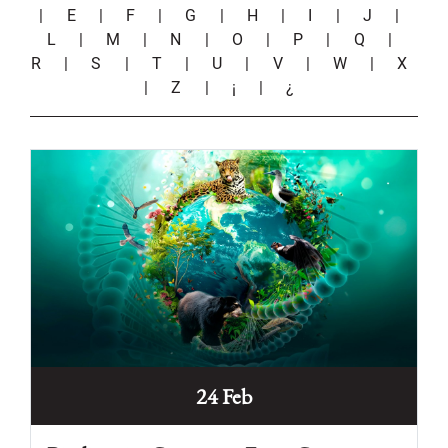
|
E
|
F
|
G
|
H
|
I
|
J
|
L
|
M
|
N
|
O
|
P
|
Q
|
R
|
S
|
T
|
U
|
V
|
W
|
X
|
Z
|
¡
|
¿
24 Feb