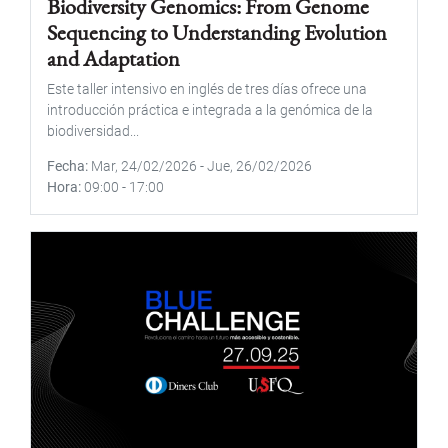
Biodiversity Genomics: From Genome
Sequencing to Understanding Evolution
and Adaptation
Este taller intensivo en inglés de tres días ofrece una
introducción práctica e integrada a la genómica de la
biodiversidad...
Fecha
Mar, 24/02/2026
-
Jue, 26/02/2026
Hora
09:00
-
17:00