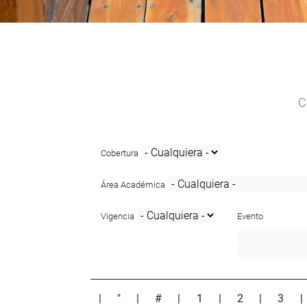
C
Cobertura
Área Académica
Vigencia
Evento
|
"
|
#
|
1
|
2
|
3