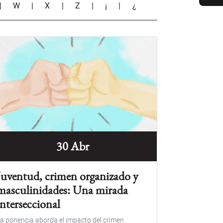
|
W
|
X
|
Z
|
¡
|
¿
30 Abr
Juventud, crimen organizado y
masculinidades: Una mirada
interseccional
a ponencia aborda el impacto del crimen