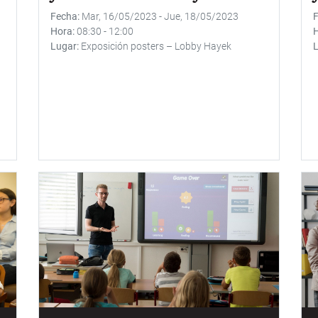
Fecha
Mar, 16/05/2023
-
Jue, 18/05/2023
Hora
08:30
-
12:00
Lugar
Exposición posters – Lobby Hayek