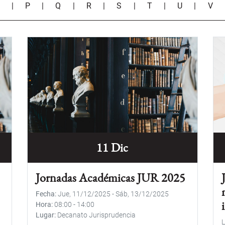
O
|
P
|
Q
|
R
|
S
|
T
|
U
|
V
11 Dic
Jornadas Académicas JUR 2025
Fecha
Jue, 11/12/2025
-
Sáb, 13/12/2025
Hora
08:00
-
14:00
Lugar
Decanato Jurisprudencia
L