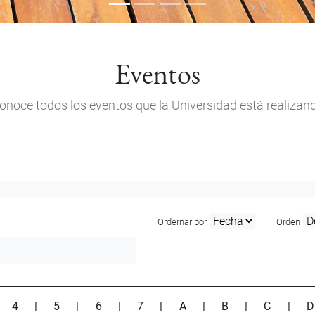
Eventos
onoce todos los eventos que la Universidad está realizan
Ordernar por
Orden
|
4
|
5
|
6
|
7
|
A
|
B
|
C
|