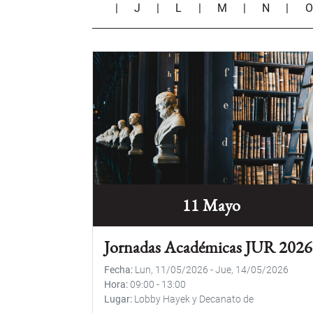
|
J
|
L
|
M
|
N
|
11 Mayo
Jornadas Académicas JUR 2026
Fecha
Lun, 11/05/2026
-
Jue, 14/05/2026
Hora
09:00
-
13:00
Lugar
Lobby Hayek y Decanato de