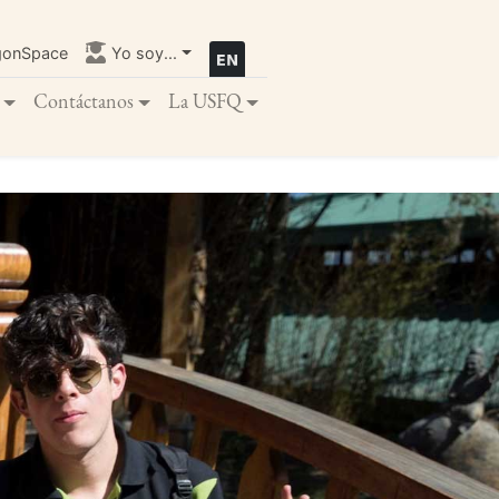
gonSpace
Yo soy...
Contáctanos
La USFQ