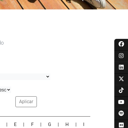
do
Aplicar
D
|
E
|
F
|
G
|
H
|
I