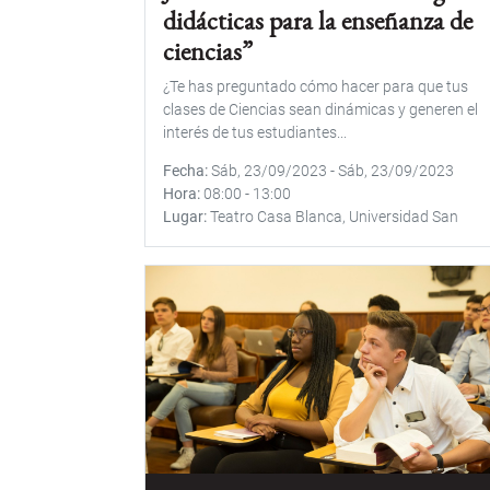
didácticas para la enseñanza de
ciencias”
¿Te has preguntado cómo hacer para que tus
clases de Ciencias sean dinámicas y generen el
interés de tus estudiantes...
Fecha
Sáb, 23/09/2023
-
Sáb, 23/09/2023
Hora
08:00
-
13:00
Lugar
Teatro Casa Blanca, Universidad San