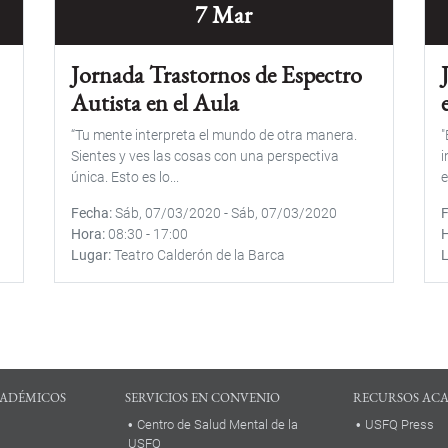
7 Mar
Jornada Trastornos de Espectro
Autista en el Aula
“Tu mente interpreta el mundo de otra manera.
"
Sientes y ves las cosas con una perspectiva
i
única. Esto es lo...
e
Fecha
Sáb, 07/03/2020
-
Sáb, 07/03/2020
Hora
08:30
-
17:00
Lugar
Teatro Calderón de la Barca
ADÉMICOS
SERVICIOS EN CONVENIO
RECURSOS AC
Centro de Salud Mental de la
USFQ Press
USFQ