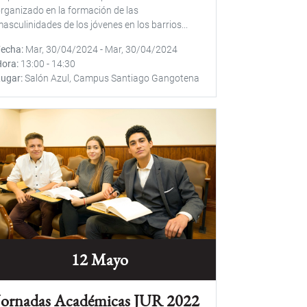
rganizado en la formación de las
asculinidades de los jóvenes en los barrios...
Fecha
Mar, 30/04/2024
-
Mar, 30/04/2024
Hora
13:00
-
14:30
Lugar
Salón Azul, Campus Santiago Gangotena
12 Mayo
Jornadas Académicas JUR 2022