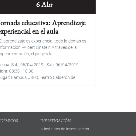
6 Abr
Jornada educativa: Aprendizaje
experiencial en el aula
El aprendizaje es experiencia, todo lo demás es
nformación" -Albert Einstein A través de la
xperimentación, el juego y la...
Fecha
Sáb, 06/04/2019
-
Sáb, 06/04/2019
Hora
08:30
-
18:30
Lugar
Campus USFQ, Teatro Calderón de
ADÉMICOS
INVESTIGACIÓN
Institutos de investigación