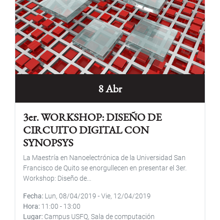
8 Abr
3er. WORKSHOP: DISEÑO DE
CIRCUITO DIGITAL CON
SYNOPSYS
La Maestría en Nanoelectrónica de la Universidad San
Francisco de Quito se enorgullecen en presentar el 3er.
Workshop: Diseño de...
Fecha
Lun, 08/04/2019
-
Vie, 12/04/2019
Hora
11:00
-
13:00
Lugar
Campus USFQ, Sala de computación