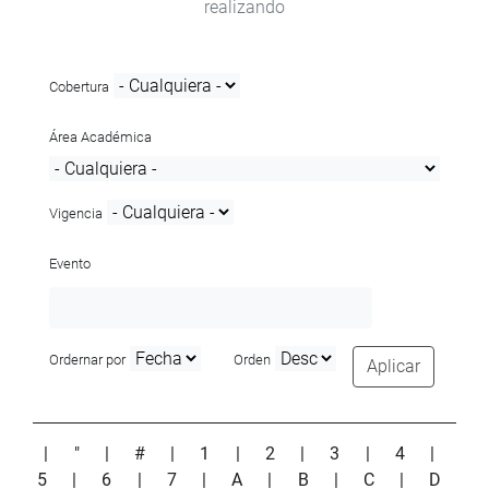
realizando
Cobertura
Área Académica
Vigencia
Evento
Ordernar por
Orden
Aplicar
|
"
|
#
|
1
|
2
|
3
|
4
|
5
|
6
|
7
|
A
|
B
|
C
|
D