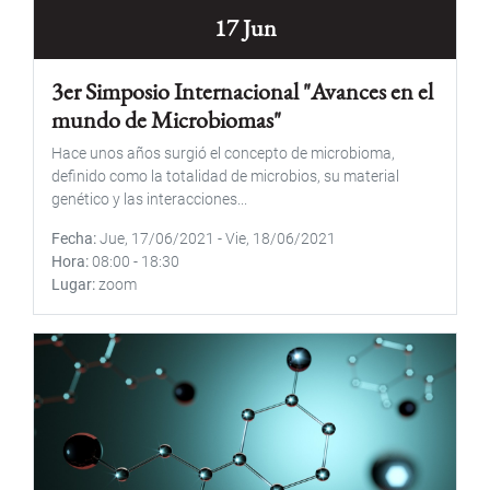
17 Jun
3er Simposio Internacional "Avances en el
mundo de Microbiomas"
Hace unos años surgió el concepto de microbioma,
definido como la totalidad de microbios, su material
genético y las interacciones...
Fecha
Jue, 17/06/2021
-
Vie, 18/06/2021
Hora
08:00
-
18:30
Lugar
zoom