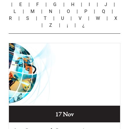
|
E
|
F
|
G
|
H
|
I
|
J
|
L
|
M
|
N
|
O
|
P
|
Q
|
R
|
S
|
T
|
U
|
V
|
W
|
X
|
Z
|
¡
|
¿
17 Nov