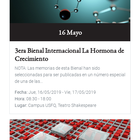
16 Mayo
3era Bienal Internacional La Hormona de
Crecimiento
NOTA: Las memorias de esta Bienal han sido
seleccionadas para ser publicadas en un número especial
de una de las...
Fecha
Jue, 16/05/2019
-
Vie, 17/05/2019
Hora
08:30
-
18:00
Lugar
Campus USFQ, Teatro Shakespeare