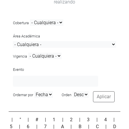
realizando
Cobertura
Área Académica
Vigencia
Evento
Ordernar por
Orden
Aplicar
|
"
|
#
|
1
|
2
|
3
|
4
|
5
|
6
|
7
|
A
|
B
|
C
|
D