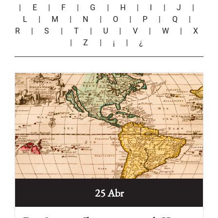
|
E
|
F
|
G
|
H
|
I
|
J
|
L
|
M
|
N
|
O
|
P
|
Q
|
R
|
S
|
T
|
U
|
V
|
W
|
X
|
Z
|
¡
|
¿
25 Abr