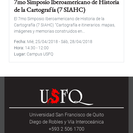
7mo Simposio Iberoamericano de Historia
de la Cartografía (7 SIAHC)
El 7mo Simposio Iberoamericano de Historia de la
Cartografía (7 SIAHC) “Cartografía e itinerarios: mapas,
imágenes y memorias construidos en...
Fecha
Mié, 25/04/2018
-
Sáb, 28/04/2018
Hora
14:30
-
12:00
Lugar
Campus USFQ
Universidad San Francisco de Quito
Diego de Robles y Vía Interoceánica
+593 2 506 1700