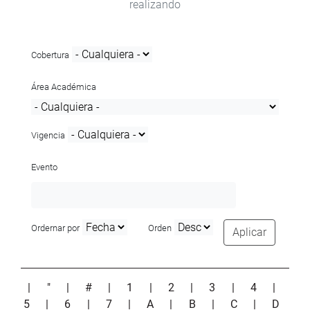
realizando
Cobertura
Área Académica
Vigencia
Evento
Ordernar por
Orden
Aplicar
|
"
|
#
|
1
|
2
|
3
|
4
|
5
|
6
|
7
|
A
|
B
|
C
|
D