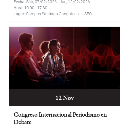
Fecha
Sáb, 07/02/2026
-
Jue, 12/02/2026
Hora
10:00
-
17:30
Lugar
Campus Santiago Gangotena - USFQ
12 Nov
Congreso Internacional Periodismo en
Debate