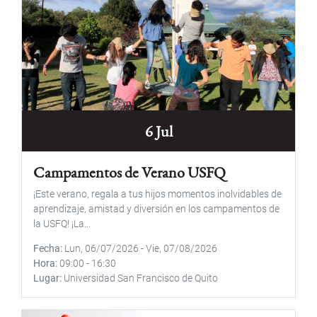
6 Jul
Campamentos de Verano USFQ
¡Este verano, regala a tus hijos momentos inolvidables de
aprendizaje, amistad y diversión en los campamentos de
la USFQ! ¡La...
Fecha
Lun, 06/07/2026
-
Vie, 07/08/2026
Hora
09:00
-
16:30
Lugar
Universidad San Francisco de Quito