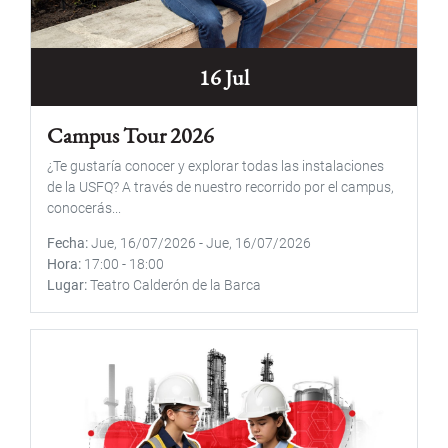
16 Jul
Campus Tour 2026
¿Te gustaría conocer y explorar todas las instalaciones
de la USFQ? A través de nuestro recorrido por el campus,
conocerás...
Fecha
Jue, 16/07/2026
-
Jue, 16/07/2026
Hora
17:00
-
18:00
Lugar
Teatro Calderón de la Barca