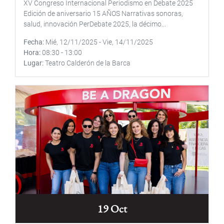
XV Congreso Internacional Periodismo en Debate 2025
Edición de aniversario 15 AÑOS Narrativas sonoras,
salud, innovación PerDebate 2025, la décimo...
Fecha
Mié, 12/11/2025
-
Vie, 14/11/2025
Hora
08:30
-
13:00
Lugar
Teatro Calderón de la Barca
19 Oct