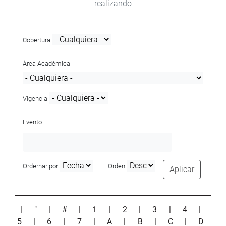
realizando
Cobertura
Área Académica
Vigencia
Evento
Ordernar por
Orden
Aplicar
|
"
|
#
|
1
|
2
|
3
|
4
|
5
|
6
|
7
|
A
|
B
|
C
|
D