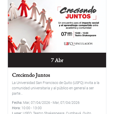
7 Abr
Creciendo Juntos
La Universidad San Francisco de Quito (USFQ) invita a la
comunidad universitaria y al público en general a ser
parte...
Fecha
Mar, 07/04/2026
-
Mar, 07/04/2026
Hora
10:00
-
13:00
Lugar
USFQ, Teatro Shakespeare, Cumbayá. Quito.