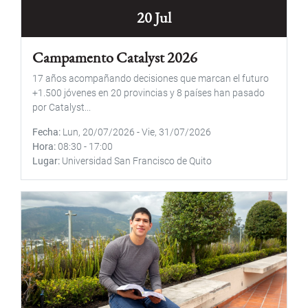
20 Jul
Campamento Catalyst 2026
17 años acompañando decisiones que marcan el futuro
+1.500 jóvenes en 20 provincias y 8 países han pasado
por Catalyst...
Fecha
Lun, 20/07/2026
-
Vie, 31/07/2026
Hora
08:30
-
17:00
Lugar
Universidad San Francisco de Quito