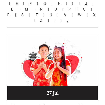
|
E
|
F
|
G
|
H
|
I
|
J
|
L
|
M
|
N
|
O
|
P
|
Q
|
R
|
S
|
T
|
U
|
V
|
W
|
X
|
Z
|
¡
|
¿
27 Jul