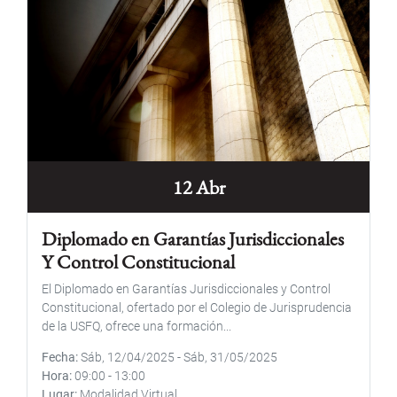
12 Abr
Diplomado en Garantías Jurisdiccionales
Y Control Constitucional
El Diplomado en Garantías Jurisdiccionales y Control
Constitucional, ofertado por el Colegio de Jurisprudencia
de la USFQ, ofrece una formación...
Fecha
Sáb, 12/04/2025
-
Sáb, 31/05/2025
Hora
09:00
-
13:00
Lugar
Modalidad Virtual