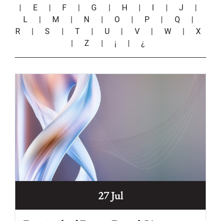
|
E
|
F
|
G
|
H
|
I
|
J
|
L
|
M
|
N
|
O
|
P
|
Q
|
R
|
S
|
T
|
U
|
V
|
W
|
X
|
Z
|
¡
|
¿
27 Jul