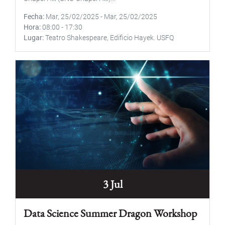
Fecha
Mar, 25/02/2025
-
Mar, 25/02/2025
Hora
08:00
-
17:30
Lugar
Teatro Shakespeare, Edificio Hayek. USFQ
3 Jul
Data Science Summer Dragon Workshop