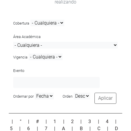
realizando
Cobertura
Área Académica
Vigencia
Evento
Ordernar por
Orden
Aplicar
|
"
|
#
|
1
|
2
|
3
|
4
|
5
|
6
|
7
|
A
|
B
|
C
|
D