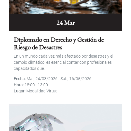
24 Mar
Diplomado en Derecho y Gestión de
Riesgo de Desastres
En un mundo cada vez más afectado por desastres y el
cambio climático, es esencial contar con profesionales
capacitados que...
Fecha
Mar, 24/03/2026
-
Sáb, 16/05/2026
Hora
18:00
-
13:00
Lugar
Modalidad Virtual