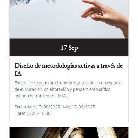
17 Sep
Diseño de metodologías activas a través de
IA
Este taller te permitirá transformar tu aula en un espacio
de exploración, colaboración y pensamiento crítico,
usando herramientas de IA...
Fecha
Mié, 17/09/2025
-
Mié, 17/09/2025
Hora
16:00
-
18:00