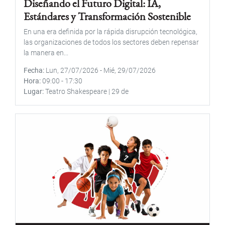
Diseñando el Futuro Digital: IA,
Estándares y Transformación Sostenible
En una era definida por la rápida disrupción tecnológica,
las organizaciones de todos los sectores deben repensar
la manera en...
Fecha
Lun, 27/07/2026
-
Mié, 29/07/2026
Hora
09:00
-
17:30
Lugar
Teatro Shakespeare | 29 de