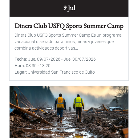
9 Jul
Diners Club USFQ Sports Summer Camp
Diners Club USFQ Sports Summer Camp Es un programa
vacacional diseñado para niños, niñas y jóvenes que
combina actividades deportivas...
Fecha
Jue, 09/07/2026
-
Jue, 30/07/2026
Hora
08:30
-
13:20
Lugar
Universidad San Francisco de Quito