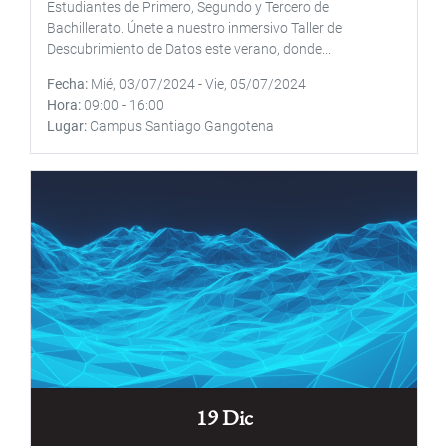
Estudiantes de Primero, Segundo y Tercero de
Bachillerato. Únete a nuestro inmersivo Taller de
Descubrimiento de Datos este verano, donde...
Fecha
Mié, 03/07/2024
-
Vie, 05/07/2024
Hora
09:00
-
16:00
Lugar
Campus Santiago Gangotena
19 Dic