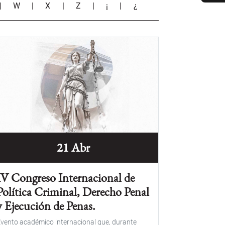
|
W
|
X
|
Z
|
¡
|
¿
21 Abr
IV Congreso Internacional de
Política Criminal, Derecho Penal
y Ejecución de Penas.
vento académico internacional que, durante