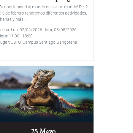
Tu oportunidad al mundo de salir al mundo! Del 2
l 5 de febrero tendremos diferentes actividades,
harlas y más...
Fecha
Lun, 02/02/2026
-
Mar, 05/05/2026
Hora
11:00
-
18:00
Lugar
USFQ, Campus Santiago Gangotena
25 Mayo