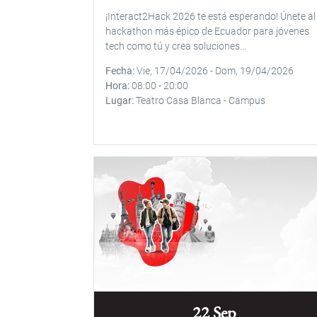
¡Interact2Hack 2026 te está esperando! Únete al
hackathon más épico de Ecuador para jóvenes
tech como tú y crea soluciones...
Fecha
Vie, 17/04/2026
-
Dom, 19/04/2026
Hora
08:00
-
20:00
Lugar
Teatro Casa Blanca - Campus
22 Sep