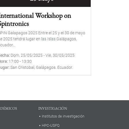
International Workshop on
Spintronics
PIN Galapagos 2025 Entre el 25 y el 30 de mayo
e 2025 tendrá lugar en las Islas Galápagos,
cuador...
Fecha
Dom, 25/05/2025
-
Vie, 30/05/2025
Hora
17:00
-
13:30
Lugar
San Cristobal, Galápagos. Ecuador.
ADÉMICOS
INVESTIGACIÓN
Institutos de investigación
HPC-USFQ