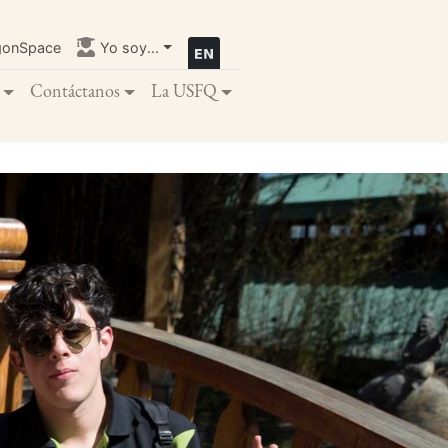
gonSpace
Yo soy...
Contáctanos
La USFQ