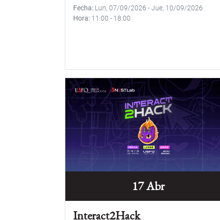
Fecha
Lun, 07/09/2026
-
Jue, 10/09/2026
Hora
11:00
-
18:00
17 Abr
Interact2Hack