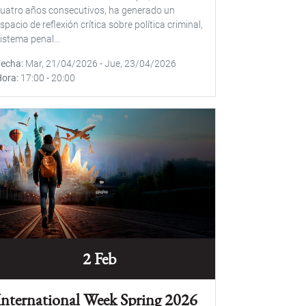
uatro años consecutivos, ha generado un
spacio de reflexión crítica sobre política criminal,
istema penal...
Fecha
Mar, 21/04/2026
-
Jue, 23/04/2026
Hora
17:00
-
20:00
2 Feb
International Week Spring 2026