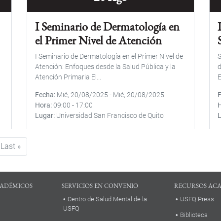
I Seminario de Dermatología en
el Primer Nivel de Atención
I Seminario de Dermatología en el Primer Nivel de
S
Atención: Enfoques desde la Salud Pública y la
d
Atención Primaria El...
E
Fecha
Mié, 20/08/2025
-
Mié, 20/08/2025
Hora
09:00
-
17:00
Lugar
Universidad San Francisco de Quito
uiente página
Última página
Last »
ADÉMICOS
SERVICIOS EN CONVENIO
RECURSOS AC
Centro de Salud Mental de la
USFQ Press
USFQ
Biblioteca