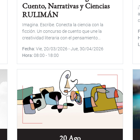
Cuento, Narrativas y Ciencias
¡
RULIMÁN
a
c
Imagina. Escribe. Conecta la ciencia con la
ficción. Un concurso de cuento que une la
creatividad literaria con el pensamiento...
Fecha
Vie, 20/03/2026
-
Jue, 30/04/2026
Hora
08:00
-
18:00
20 Ago