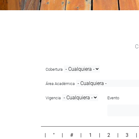
C
Cobertura
Área Académica
Vigencia
Evento
|
"
|
#
|
1
|
2
|
3