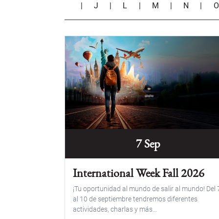
|
J
|
L
|
M
|
N
|
7 Sep
International Week Fall 2026
¡Tu oportunidad al mundo de salir al mundo! Del 
al 10 de septiembre tendremos diferentes
actividades, charlas y más...