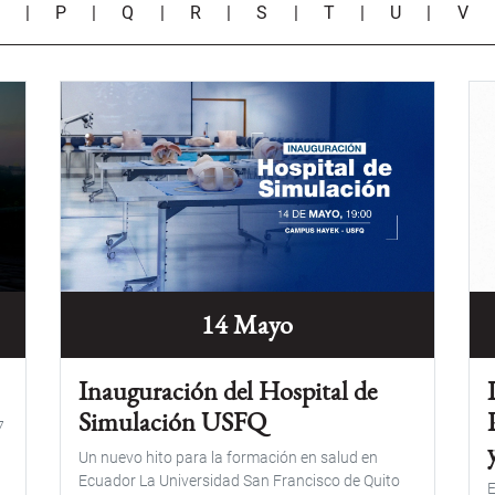
O
|
P
|
Q
|
R
|
S
|
T
|
U
|
V
14 Mayo
Inauguración del Hospital de
Simulación USFQ
7
Un nuevo hito para la formación en salud en
Ecuador La Universidad San Francisco de Quito
E