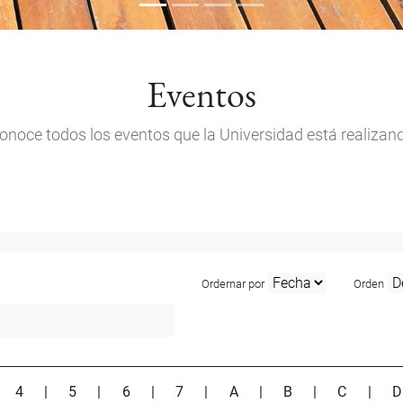
Eventos
onoce todos los eventos que la Universidad está realizan
Ordernar por
Orden
|
4
|
5
|
6
|
7
|
A
|
B
|
C
|