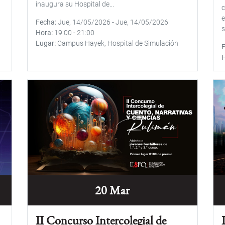
inaugura su Hospital de...
c
e
Fecha
Jue, 14/05/2026
-
Jue, 14/05/2026
s
Hora
19:00
-
21:00
Lugar
Campus Hayek, Hospital de Simulación
20 Mar
II Concurso Intercolegial de