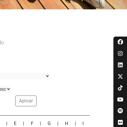
do
Aplicar
D
|
E
|
F
|
G
|
H
|
I