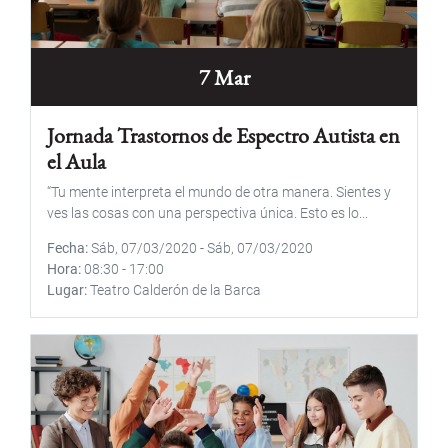
7 Mar
Jornada Trastornos de Espectro Autista en
el Aula
“Tu mente interpreta el mundo de otra manera. Sientes y
ves las cosas con una perspectiva única. Esto es lo...
Fecha
Sáb, 07/03/2020
-
Sáb, 07/03/2020
Hora
08:30
-
17:00
Lugar
Teatro Calderón de la Barca