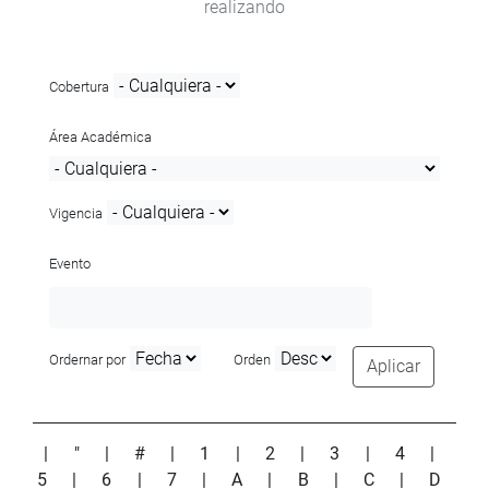
realizando
Cobertura
Área Académica
Vigencia
Evento
Ordernar por
Orden
Aplicar
|
"
|
#
|
1
|
2
|
3
|
4
|
5
|
6
|
7
|
A
|
B
|
C
|
D