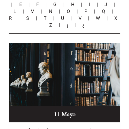
|
E
|
F
|
G
|
H
|
I
|
J
|
L
|
M
|
N
|
O
|
P
|
Q
|
R
|
S
|
T
|
U
|
V
|
W
|
X
|
Z
|
¡
|
¿
11 Mayo