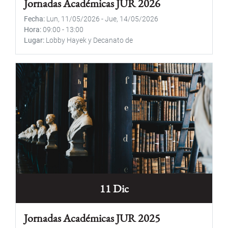
Jornadas Académicas JUR 2026
Fecha
Lun, 11/05/2026
-
Jue, 14/05/2026
Hora
09:00
-
13:00
Lugar
Lobby Hayek y Decanato de
11 Dic
Jornadas Académicas JUR 2025