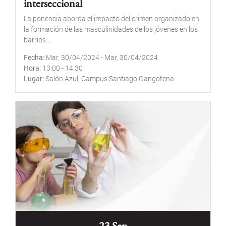
interseccional
La ponencia aborda el impacto del crimen organizado en
la formación de las masculinidades de los jóvenes en los
barrios...
Fecha
Mar, 30/04/2024
-
Mar, 30/04/2024
Hora
13:00
-
14:30
Lugar
Salón Azul, Campus Santiago Gangotena
23 Sep