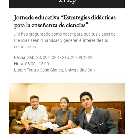
Jornada educativa “Estrategias didácticas
para la enseñanza de ciencias”
¿Te has preguntado cómo hacer para que tus clases de
Ciencias sean dinámicas y generen el interés de tus
estudiantes...
Fecha
Sáb, 23/09/2023
-
Sáb, 23/09/2023
Hora
08:00
-
13:00
Lugar
Teatro Casa Blanca, Universidad San