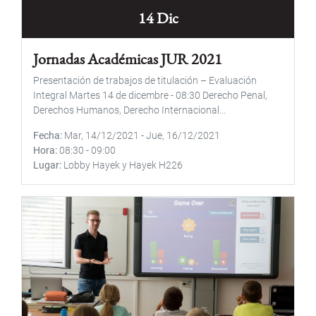
14 Dic
Jornadas Académicas JUR 2021
Presentación de trabajos de titulación – Evaluación
Integral Martes 14 de dicembre - 08:30 Derecho Penal,
Derechos Humanos, Derecho Internacional...
Fecha
Mar, 14/12/2021
-
Jue, 16/12/2021
Hora
08:30
-
09:00
Lugar
Lobby Hayek y Hayek H226