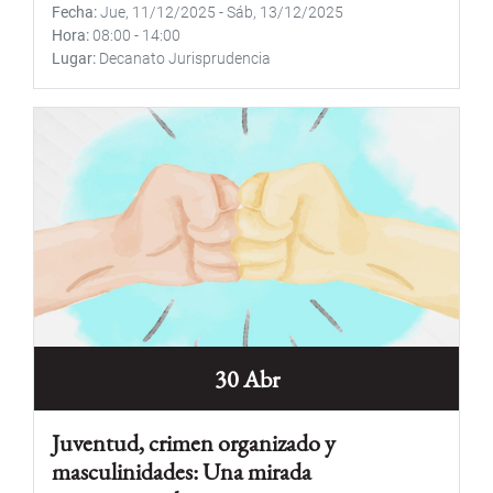
Fecha
Jue, 11/12/2025
-
Sáb, 13/12/2025
Hora
08:00
-
14:00
Lugar
Decanato Jurisprudencia
30 Abr
Juventud, crimen organizado y
masculinidades: Una mirada