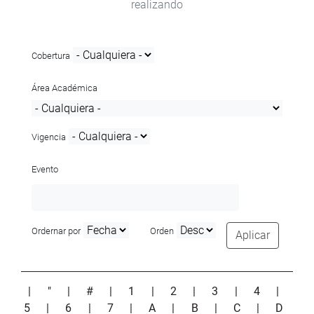
realizando
Cobertura
Área Académica
Vigencia
Evento
Ordernar por
Orden
Aplicar
|
"
|
#
|
1
|
2
|
3
|
4
|
5
|
6
|
7
|
A
|
B
|
C
|
D