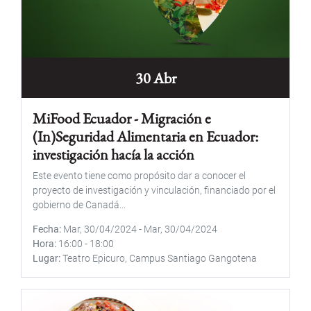
30 Abr
MiFood Ecuador - Migración e
(In)Seguridad Alimentaria en Ecuador:
investigación hacía la acción
Este evento tiene como propósito dar a conocer el
proyecto de investigación y vinculación, financiado por el
gobierno de Canadá...
Fecha
Mar, 30/04/2024
-
Mar, 30/04/2024
Hora
16:00
-
18:00
Lugar
Teatro Epicuro, Campus Santiago Gangotena