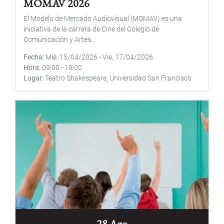
MOMAV 2026
El Modelo de Mercado Audiovisual (MOMAV) es una
iniciativa de la carrera de Cine del Colegio de
Comunicación y Artes...
Fecha
Mié, 15/04/2026
-
Vie, 17/04/2026
Hora
09:00
-
19:00
Lugar
Teatro Shakespeare, Universidad San Francisco
28 Ago