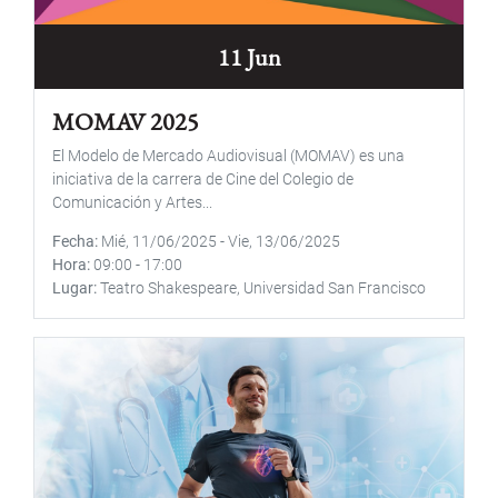
11 Jun
MOMAV 2025
El Modelo de Mercado Audiovisual (MOMAV) es una
iniciativa de la carrera de Cine del Colegio de
Comunicación y Artes...
Fecha
Mié, 11/06/2025
-
Vie, 13/06/2025
Hora
09:00
-
17:00
Lugar
Teatro Shakespeare, Universidad San Francisco