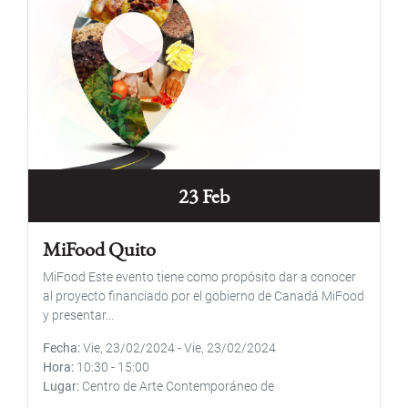
23 Feb
MiFood Quito
MiFood Este evento tiene como propósito dar a conocer
al proyecto financiado por el gobierno de Canadá MiFood
y presentar...
Fecha
Vie, 23/02/2024
-
Vie, 23/02/2024
Hora
10:30
-
15:00
Lugar
Centro de Arte Contemporáneo de