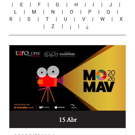
|
E
|
F
|
G
|
H
|
I
|
J
|
L
|
M
|
N
|
O
|
P
|
Q
|
R
|
S
|
T
|
U
|
V
|
W
|
X
|
Z
|
¡
|
¿
15 Abr