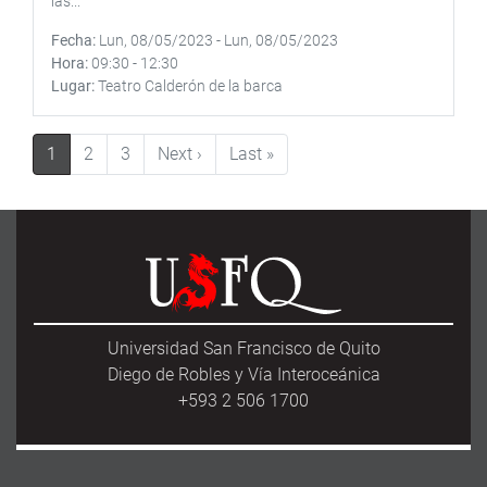
las...
Fecha
Lun, 08/05/2023
-
Lun, 08/05/2023
Hora
09:30
-
12:30
Lugar
Teatro Calderón de la barca
Paginación
Siguiente página
Última página
1
2
3
Next ›
Last »
Universidad San Francisco de Quito
Diego de Robles y Vía Interoceánica
+593 2 506 1700