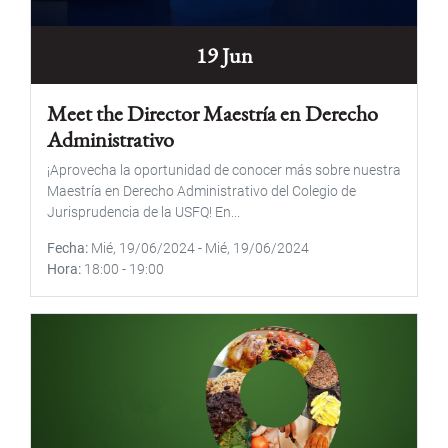
19 Jun
Meet the Director Maestría en Derecho
Administrativo
¡Aprovecha la oportunidad de conocer más sobre nuestra
Maestría en Derecho Administrativo del Colegio de
Jurisprudencia de la USFQ! En...
Fecha
Mié, 19/06/2024
-
Mié, 19/06/2024
Hora
18:00
-
19:00