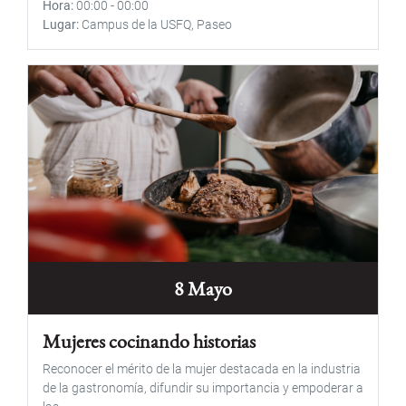
Hora
00:00
-
00:00
Lugar
Campus de la USFQ, Paseo
8 Mayo
Mujeres cocinando historias
Reconocer el mérito de la mujer destacada en la industria
de la gastronomía, difundir su importancia y empoderar a