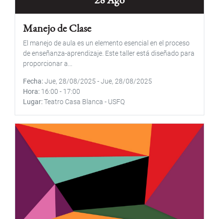
Manejo de Clase
El manejo de aula es un elemento esencial en el proceso
de enseñanza-aprendizaje. Este taller está diseñado para
proporcionar a...
Fecha
Jue, 28/08/2025
-
Jue, 28/08/2025
Hora
16:00
-
17:00
Lugar
Teatro Casa Blanca - USFQ