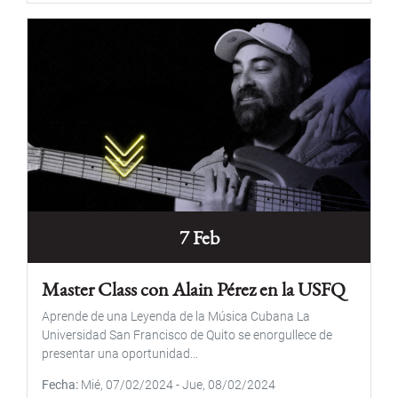
7 Feb
Master Class con Alain Pérez en la USFQ
Aprende de una Leyenda de la Música Cubana La
Universidad San Francisco de Quito se enorgullece de
presentar una oportunidad...
Fecha
Mié, 07/02/2024
-
Jue, 08/02/2024