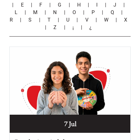
|
E
|
F
|
G
|
H
|
I
|
J
|
L
|
M
|
N
|
O
|
P
|
Q
|
R
|
S
|
T
|
U
|
V
|
W
|
X
|
Z
|
¡
|
¿
7 Jul