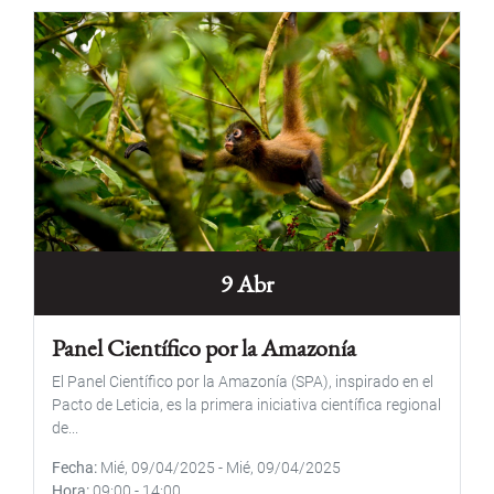
9 Abr
Panel Científico por la Amazonía
El Panel Científico por la Amazonía (SPA), inspirado en el
Pacto de Leticia, es la primera iniciativa científica regional
de...
Fecha
Mié, 09/04/2025
-
Mié, 09/04/2025
Hora
09:00
-
14:00