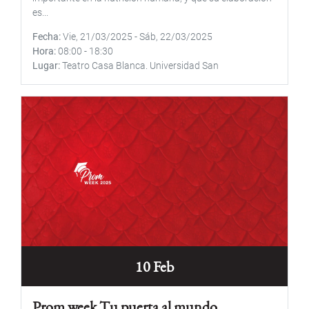
es...
Fecha
Vie, 21/03/2025
-
Sáb, 22/03/2025
Hora
08:00
-
18:30
Lugar
Teatro Casa Blanca. Universidad San
10 Feb
Prom week Tu puerta al mundo