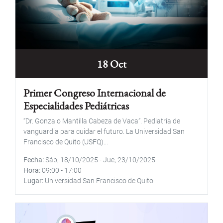
18 Oct
Primer Congreso Internacional de
Especialidades Pediátricas
“Dr. Gonzalo Mantilla Cabeza de Vaca”. Pediatría de
vanguardia para cuidar el futuro. La Universidad San
Francisco de Quito (USFQ)...
Fecha
Sáb, 18/10/2025
-
Jue, 23/10/2025
Hora
09:00
-
17:00
Lugar
Universidad San Francisco de Quito