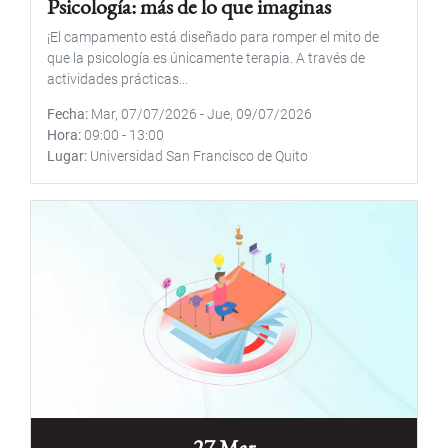
Psicología: más de lo que imaginas
¡El campamento está diseñado para romper el mito de
que la psicología es únicamente terapia. A través de
actividades prácticas...
Fecha
Mar, 07/07/2026
-
Jue, 09/07/2026
Hora
09:00
-
13:00
Lugar
Universidad San Francisco de Quito
27 Mar