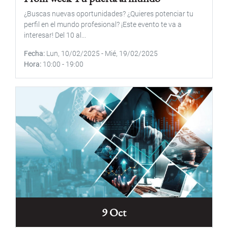
¿Buscas nuevas oportunidades? ¿Quieres potenciar tu
perfil en el mundo profesional? ¡Este evento te va a
interesar! Del 10 al...
Fecha
Lun, 10/02/2025
-
Mié, 19/02/2025
Hora
10:00
-
19:00
9 Oct