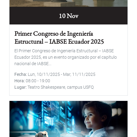
10 Nov
Primer Congreso de Ingeniería
Estructural – IABSE Ecuador 2025
El Primer Congreso de Ingeniería Estructural – IABSE
Ecuador 2025, es un evento organizado por el capítulo
nacional de IABSE...
Fecha
Lun, 10/11/2025
-
Mar, 11/11/2025
Hora
08:00
-
19:00
Lugar
Teatro Shakespeare, campus USFQ