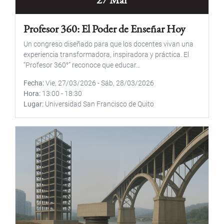
Profesor 360: El Poder de Enseñar Hoy
Un congreso diseñado para que los docentes vivan una
experiencia transformadora, inspiradora y práctica. El
“Profesor 360°” reconoce que educar...
Fecha
Vie, 27/03/2026
-
Sáb, 28/03/2026
Hora
13:00
-
18:30
Lugar
Universidad San Francisco de Quito