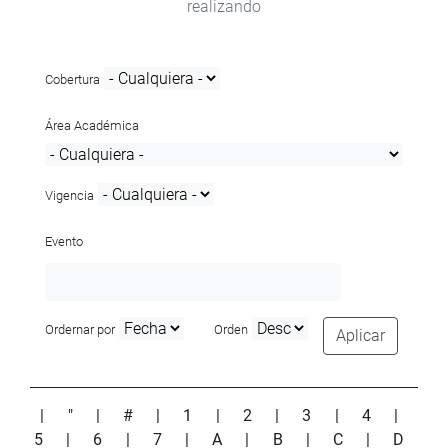
realizando
Cobertura
Área Académica
Vigencia
Evento
Ordernar por
Orden
Aplicar
|
"
|
#
|
1
|
2
|
3
|
4
|
5
|
6
|
7
|
A
|
B
|
C
|
D