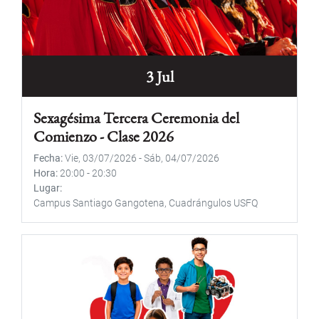
3 Jul
Sexagésima Tercera Ceremonia del
Comienzo - Clase 2026
Fecha
Vie, 03/07/2026
-
Sáb, 04/07/2026
Hora
20:00
-
20:30
Lugar
Campus Santiago Gangotena, Cuadrángulos USFQ