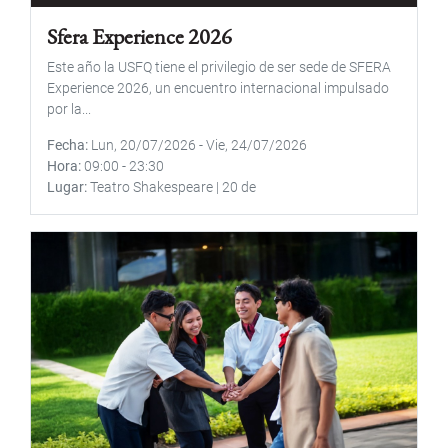
Sfera Experience 2026
Este año la USFQ tiene el privilegio de ser sede de SFERA
Experience 2026, un encuentro internacional impulsado
por la...
Fecha
Lun, 20/07/2026
-
Vie, 24/07/2026
Hora
09:00
-
23:30
Lugar
Teatro Shakespeare | 20 de