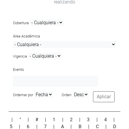
realizando
Cobertura
Área Académica
Vigencia
Evento
Ordernar por
Orden
Aplicar
|
"
|
#
|
1
|
2
|
3
|
4
|
5
|
6
|
7
|
A
|
B
|
C
|
D