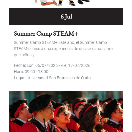
6 Jul
Summer Camp STEAM+
Summer Camp STEAM+ Este año, el Summer Camp
STEAM+ crece a una experiencia de dos semanas para
que niños y...
Fecha
Lun, 06/07/2026
-
Vie, 17/07/2026
Hora
09:00
-
13:00
Lugar
Universidad San Francisco de Quito