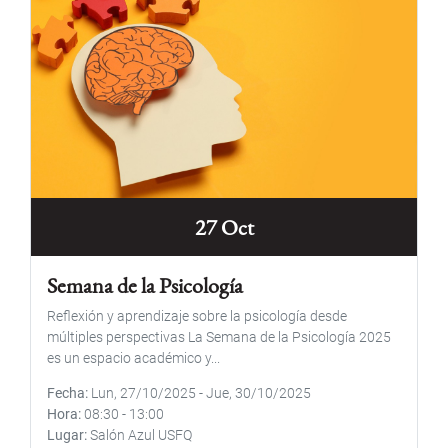
27 Oct
Semana de la Psicología
Reflexión y aprendizaje sobre la psicología desde
múltiples perspectivas La Semana de la Psicología 2025
es un espacio académico y...
Fecha
Lun, 27/10/2025
-
Jue, 30/10/2025
Hora
08:30
-
13:00
Lugar
Salón Azul USFQ