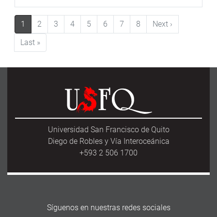
Paginación
Siguiente pá
1
2
3
4
5
6
7
8
Next ›
Última página
Last »
Universidad San Francisco de Quito
Diego de Robles y Vía Interoceánica
+593 2 506 1700
Síguenos en nuestras redes sociales