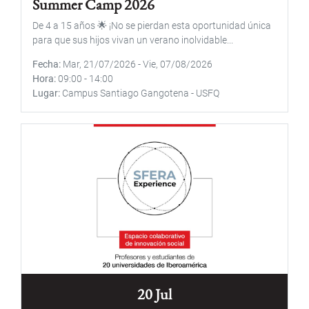
Summer Camp 2026
De 4 a 15 años 🌟 ¡No se pierdan esta oportunidad única
para que sus hijos vivan un verano inolvidable...
Fecha
Mar, 21/07/2026
-
Vie, 07/08/2026
Hora
09:00
-
14:00
Lugar
Campus Santiago Gangotena - USFQ
20 Jul