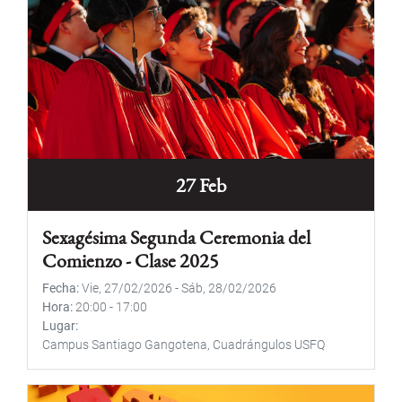
27 Feb
Sexagésima Segunda Ceremonia del
Comienzo - Clase 2025
Fecha
Vie, 27/02/2026
-
Sáb, 28/02/2026
Hora
20:00
-
17:00
Lugar
Campus Santiago Gangotena, Cuadrángulos USFQ