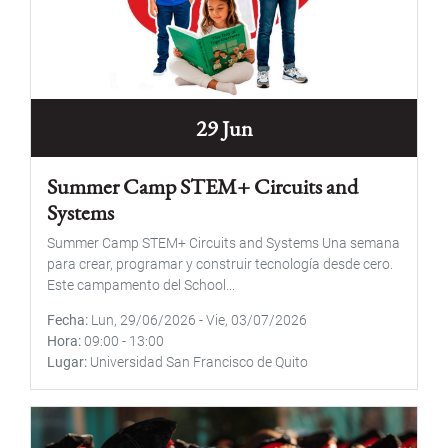
29 Jun
Summer Camp STEM+ Circuits and
Systems
Summer Camp STEM+ Circuits and Systems Una semana
para crear, programar y construir tecnología desde cero.
Este campamento del School...
Fecha
Lun, 29/06/2026
-
Vie, 03/07/2026
Hora
09:00
-
13:00
Lugar
Universidad San Francisco de Quito