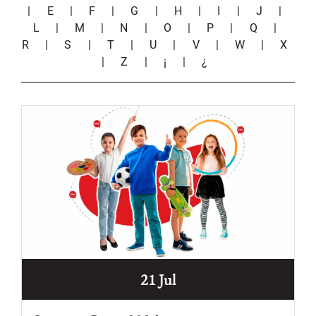
|
E
|
F
|
G
|
H
|
I
|
J
|
L
|
M
|
N
|
O
|
P
|
Q
|
R
|
S
|
T
|
U
|
V
|
W
|
X
|
Z
|
¡
|
¿
21 Jul