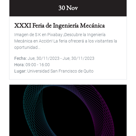
30 Nov
XXXI Feria de Ingeniería Mecánica
Imagen de S K en Pixabay ¡Descubre la Ingeniería
Mecánica en Acción! La feria ofrecerá a los visitantes la
oportunidad...
Fecha
Jue, 30/11/2023
-
Jue, 30/11/2023
Hora
09:00
-
16:00
Lugar
Universidad San Francisco de Quito