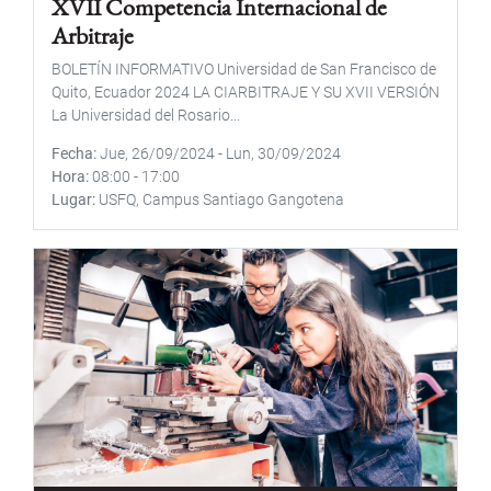
XVII Competencia Internacional de
Arbitraje
BOLETÍN INFORMATIVO Universidad de San Francisco de
Quito, Ecuador 2024 LA CIARBITRAJE Y SU XVII VERSIÓN
La Universidad del Rosario...
Fecha
Jue, 26/09/2024
-
Lun, 30/09/2024
Hora
08:00
-
17:00
Lugar
USFQ, Campus Santiago Gangotena