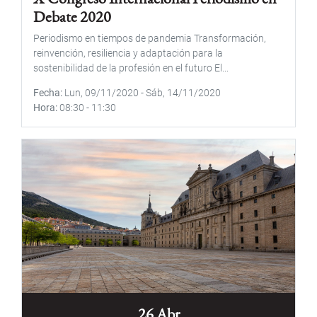
Debate 2020
Periodismo en tiempos de pandemia Transformación,
reinvención, resiliencia y adaptación para la
sostenibilidad de la profesión en el futuro El...
Fecha
Lun, 09/11/2020
-
Sáb, 14/11/2020
Hora
08:30
-
11:30
26 Abr