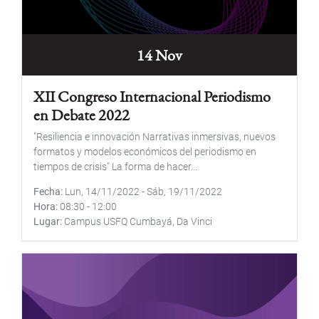
14 Nov
XII Congreso Internacional Periodismo
en Debate 2022
"Resiliencia e innovación Narrativas inmersivas, nuevos
formatos y modelos económicos del periodismo en
tiempos de crisis" La forma de hacer...
Fecha
Lun, 14/11/2022
-
Sáb, 19/11/2022
Hora
08:30
-
12:00
Lugar
Campus USFQ Cumbayá, Da Vinci