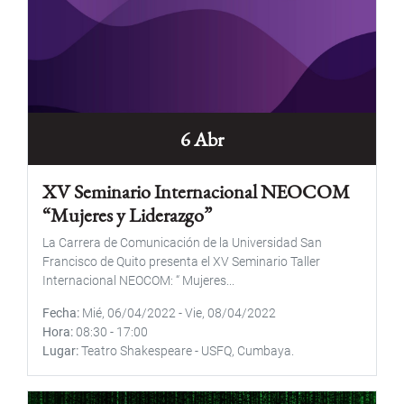
6 Abr
XV Seminario Internacional NEOCOM
“Mujeres y Liderazgo”
La Carrera de Comunicación de la Universidad San
Francisco de Quito presenta el XV Seminario Taller
Internacional NEOCOM: “ Mujeres...
Fecha
Mié, 06/04/2022
-
Vie, 08/04/2022
Hora
08:30
-
17:00
Lugar
Teatro Shakespeare - USFQ, Cumbaya.