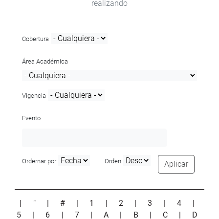
realizando
Cobertura
Área Académica
Vigencia
Evento
Ordernar por
Orden
Aplicar
|
"
|
#
|
1
|
2
|
3
|
4
|
5
|
6
|
7
|
A
|
B
|
C
|
D