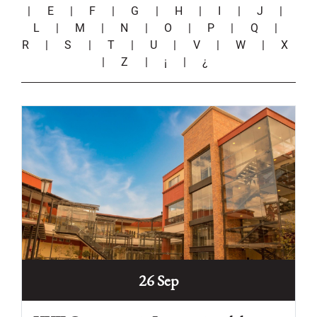
|
E
|
F
|
G
|
H
|
I
|
J
|
L
|
M
|
N
|
O
|
P
|
Q
|
R
|
S
|
T
|
U
|
V
|
W
|
X
|
Z
|
¡
|
¿
26 Sep