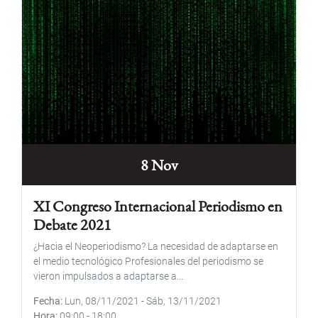
8 Nov
XI Congreso Internacional Periodismo en
Debate 2021
¿Hacia el Neoperiodismo? La necesidad de adaptarse en
el medio tecnológico Profesionales del periodismo se
vieron impulsados a adaptarse a...
Fecha
Lun, 08/11/2021
-
Sáb, 13/11/2021
Hora
09:00
-
18:00