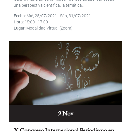
una perspectiva científica, la temática...
Fecha
Mié, 28/07/2021
-
Sáb, 31/07/2021
Hora
15:00
-
17:00
Lugar
Modalidad Virtual (Zoom)
9 Nov
X Congreso Internacional Periodismo en