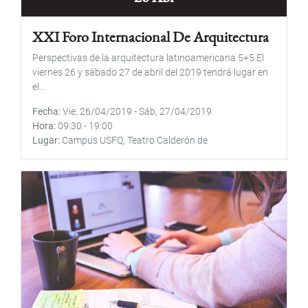
XXI Foro Internacional De Arquitectura
Perspectivas de la arquitectura latinoamericana 5+5 El
viernes 26 y sábado 27 de abril del 2019 tendrá lugar en
el...
Fecha
Vie, 26/04/2019
-
Sáb, 27/04/2019
Hora
09:30
-
19:00
Lugar
Campus USFQ, Teatro Calderón de