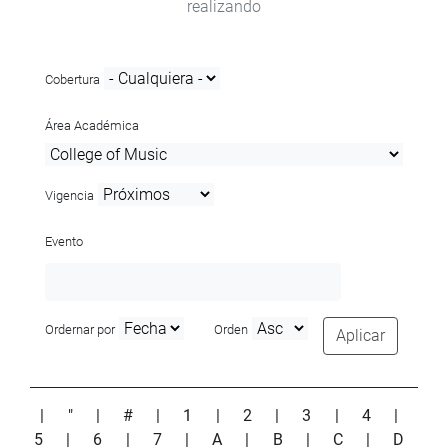
realizando
Cobertura
Área Académica
Vigencia
Evento
Ordernar por
Orden
Aplicar
|
"
|
#
|
1
|
2
|
3
|
4
|
5
|
6
|
7
|
A
|
B
|
C
|
D