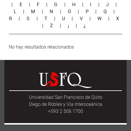
|
E
|
F
|
G
|
H
|
I
|
J
|
L
|
M
|
N
|
O
|
P
|
Q
|
R
|
S
|
T
|
U
|
V
|
W
|
X
|
Z
|
¡
|
¿
No hay resultados relacionados
Universidad San Francisco de Quito
Diego de Robles y Vía Interoceánica
+593 2 506 1700