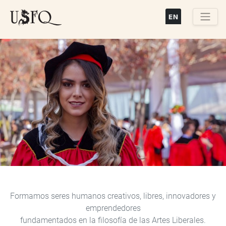
Pasar
al
contenido
Buscar
principal
Previous
Next
Formamos seres humanos creativos, libres, innovadores y
emprendedores
fundamentados en la filosofía de las Artes Liberales.