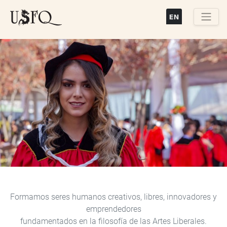
Pasar
al
contenido
Buscar
principal
Previous
Next
Formamos seres humanos creativos, libres, innovadores y
emprendedores
fundamentados en la filosofía de las Artes Liberales.