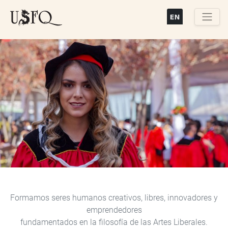
Pasar
al
contenido
Buscar
principal
Previous
Next
Formamos seres humanos creativos, libres, innovadores y
emprendedores
fundamentados en la filosofía de las Artes Liberales.