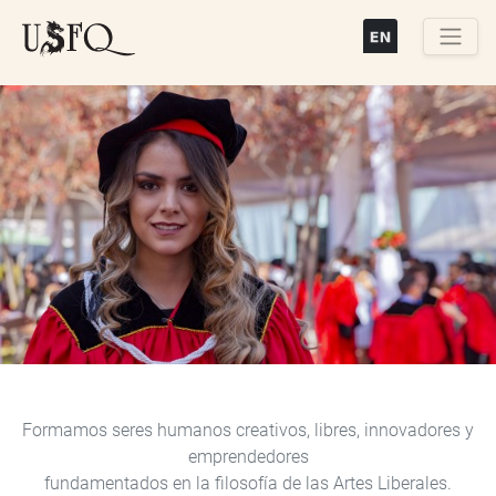
Pasar
al
contenido
Buscar
principal
Previous
Next
Formamos seres humanos creativos, libres, innovadores y
emprendedores
fundamentados en la filosofía de las Artes Liberales.