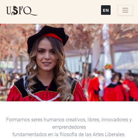
Pasar
al
contenido
Buscar
principal
Previous
Next
Formamos seres humanos creativos, libres, innovadores y
emprendedores
fundamentados en la filosofía de las Artes Liberales.