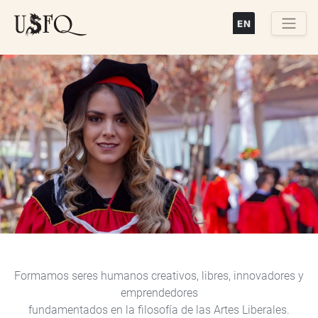
Pasar
al
contenido
Buscar
principal
Previous
Next
Formamos seres humanos creativos, libres, innovadores y
emprendedores
fundamentados en la filosofía de las Artes Liberales.