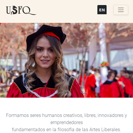
Pasar
al
contenido
Buscar
principal
Previous
Next
Formamos seres humanos creativos, libres, innovadores y
emprendedores
fundamentados en la filosofía de las Artes Liberales.