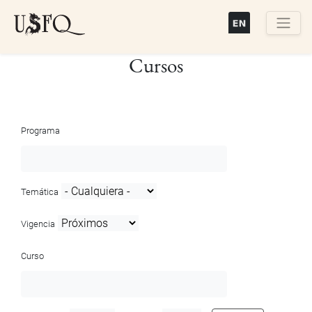
Pasar
al
contenido
Buscar
Cursos
principal
Programa
Temática
Vigencia
Curso