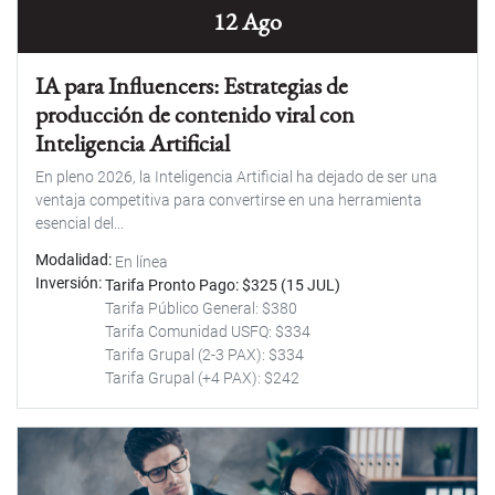
12 Ago
IA para Influencers: Estrategias de
producción de contenido viral con
Inteligencia Artificial
En pleno 2026, la Inteligencia Artificial ha dejado de ser una
ventaja competitiva para convertirse en una herramienta
esencial del...
Modalidad
En línea
Inversión
Tarifa Pronto Pago: $325 (15 JUL)
Tarifa Público General: $380
Tarifa Comunidad USFQ: $334
Tarifa Grupal (2-3 PAX): $334
Tarifa Grupal (+4 PAX): $242