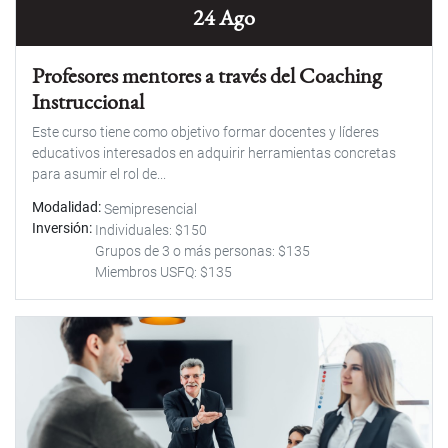
24 Ago
Profesores mentores a través del Coaching
Instruccional
Este curso tiene como objetivo formar docentes y líderes
educativos interesados en adquirir herramientas concretas
para asumir el rol de...
Modalidad
Semipresencial
Inversión
Individuales: $150
Grupos de 3 o más personas: $135
Miembros USFQ: $135