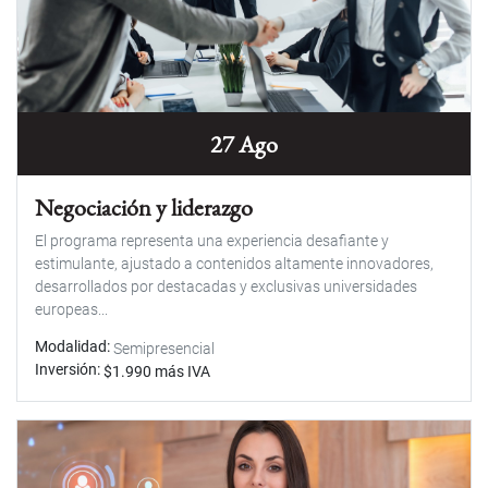
27 Ago
Negociación y liderazgo
El programa representa una experiencia desafiante y
estimulante, ajustado a contenidos altamente innovadores,
desarrollados por destacadas y exclusivas universidades
europeas...
Modalidad
Semipresencial
Inversión
$1.990 más IVA