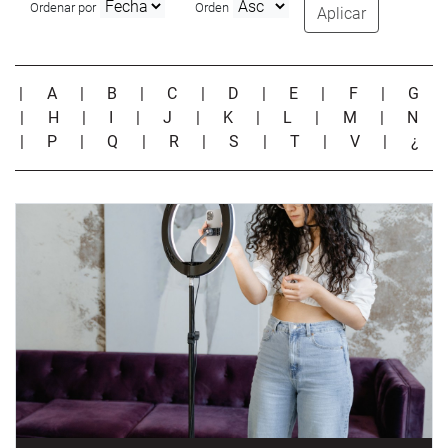
Ordenar por
Orden
Aplicar
|
A
|
B
|
C
|
D
|
E
|
F
|
G
|
H
|
I
|
J
|
K
|
L
|
M
|
N
|
P
|
Q
|
R
|
S
|
T
|
V
|
¿