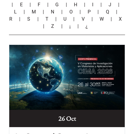
|
E
|
F
|
G
|
H
|
I
|
J
|
L
|
M
|
N
|
O
|
P
|
Q
|
R
|
S
|
T
|
U
|
V
|
W
|
X
|
Z
|
¡
|
¿
26 Oct