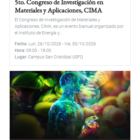
5to. Congreso de Investigación en
Materiales y Aplicaciones, CIMA
El Congreso de Investigación de Materiales y
Aplicaciones, CIMA, es un evento bianual organizado por
el Instituto de Energía y...
Fecha
Lun, 26/10/2026
-
Vie, 30/10/2026
Hora
09:00
-
18:00
Lugar
Campus San Cristóbal USFQ