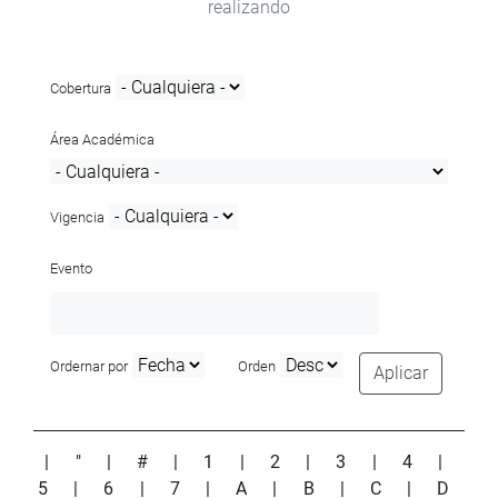
realizando
Cobertura
Área Académica
Vigencia
Evento
Ordernar por
Orden
Aplicar
|
"
|
#
|
1
|
2
|
3
|
4
|
5
|
6
|
7
|
A
|
B
|
C
|
D