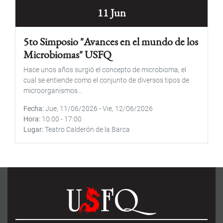
11 Jun
5to Simposio "Avances en el mundo de los
Microbiomas" USFQ
Hace unos años surgió el concepto de microbioma, el
cual se entiende como el conjunto de diversos tipos de
microorganismos...
Fecha
Jue, 11/06/2026
-
Vie, 12/06/2026
Hora
10:00
-
17:00
Lugar
Teatro Calderón de la Barca