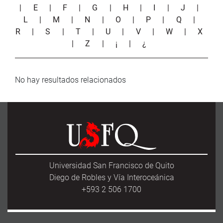
|
E
|
F
|
G
|
H
|
I
|
J
|
L
|
M
|
N
|
O
|
P
|
Q
|
R
|
S
|
T
|
U
|
V
|
W
|
X
|
Z
|
¡
|
¿
No hay resultados relacionados
Universidad San Francisco de Quito
Diego de Robles y Vía Interoceánica
+593 2 506 1700