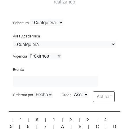
realizando
Cobertura
Área Académica
Vigencia
Evento
Ordernar por
Orden
Aplicar
|
"
|
#
|
1
|
2
|
3
|
4
|
5
|
6
|
7
|
A
|
B
|
C
|
D