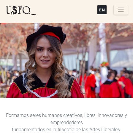
Pasar
al
contenido
Buscar
principal
Previous
Next
Formamos seres humanos creativos, libres, innovadores y
emprendedores
fundamentados en la filosofía de las Artes Liberales.