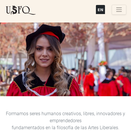
Pasar
al
contenido
Buscar
principal
Previous
Next
Formamos seres humanos creativos, libres, innovadores y
emprendedores
fundamentados en la filosofía de las Artes Liberales.