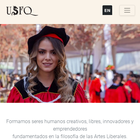
Pasar
al
contenido
Buscar
principal
Previous
Next
Formamos seres humanos creativos, libres, innovadores y
emprendedores
fundamentados en la filosofía de las Artes Liberales.