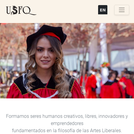
Pasar
al
contenido
Buscar
principal
Previous
Next
Formamos seres humanos creativos, libres, innovadores y
emprendedores
fundamentados en la filosofía de las Artes Liberales.