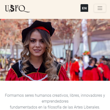
Pasar
al
contenido
Buscar
principal
Previous
Next
Formamos seres humanos creativos, libres, innovadores y
emprendedores
fundamentados en la filosofía de las Artes Liberales.