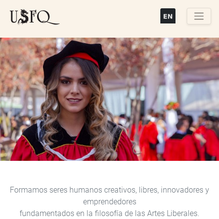
Pasar
al
contenido
Buscar
principal
Previous
Next
Formamos seres humanos creativos, libres, innovadores y
emprendedores
fundamentados en la filosofía de las Artes Liberales.