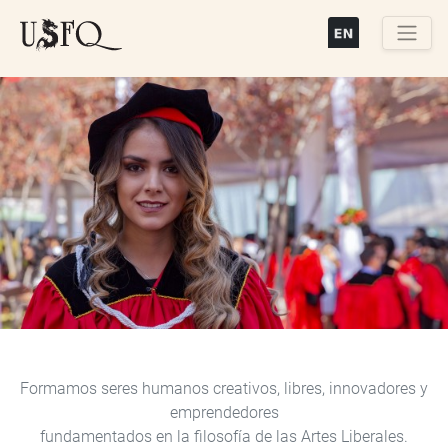
Pasar
al
contenido
Buscar
principal
Previous
Next
Formamos seres humanos creativos, libres, innovadores y
emprendedores
fundamentados en la filosofía de las Artes Liberales.