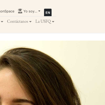
gonSpace
Yo soy...
Contáctanos
La USFQ