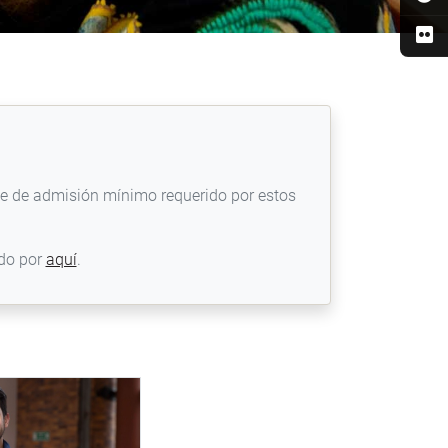
aje de admisión mínimo requerido por estos
ndo por
aquí
.