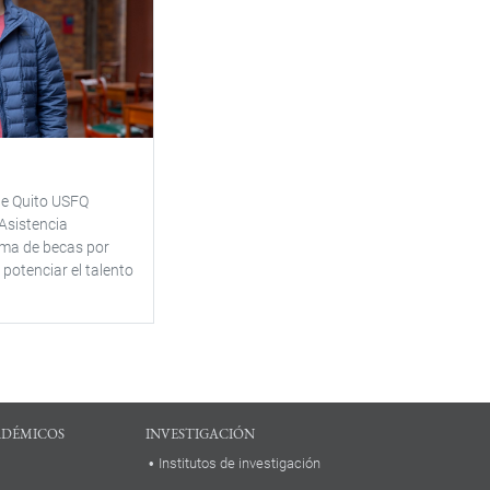
de Quito USFQ
Asistencia
ema de becas por
 potenciar el talento
ADÉMICOS
INVESTIGACIÓN
Institutos de investigación