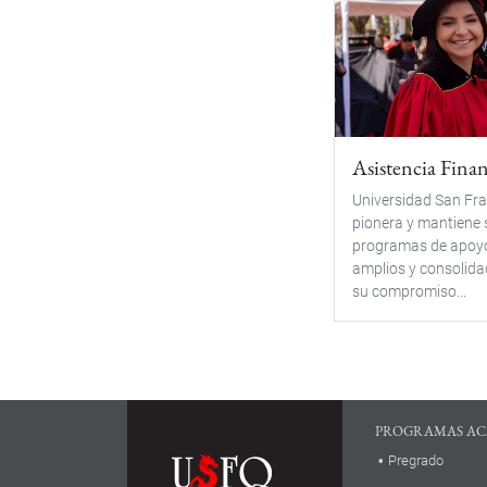
Asistencia Finan
Universidad San Fra
pionera y mantiene 
programas de apoy
amplios y consolida
su compromiso...
PROGRAMAS AC
Pregrado