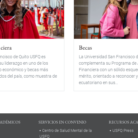
ciera
Becas
ncisco de Quito USFQ es
La Universidad San Francisco 
su liderazgo en uno de los
complementa su Programa de 
o económico y becas más
Financiera con un sólido esqu
dos del país, como muestra de
mérito, orientado a reconocer y
ecuatoriano en sus...
ADÉMICOS
SERVICIOS EN CONVENIO
RECURSOS AC
Centro de Salud Mental de la
USFQ Press
USFQ