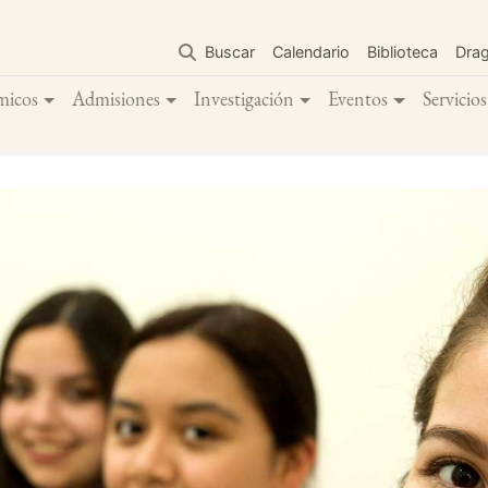
Pasar
al
Buscar
Calendario
Biblioteca
Dra
contenido
principal
micos
Admisiones
Investigación
Eventos
Servicios