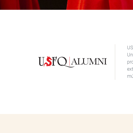
US
Un
pr
ex
mú