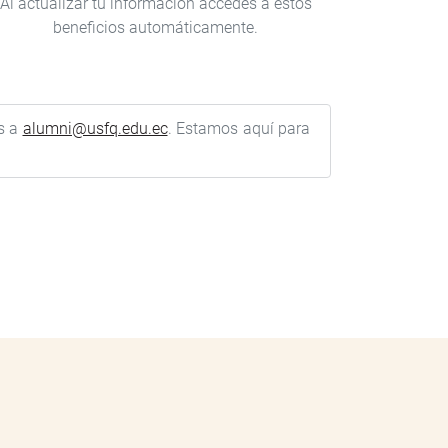
Al actualizar tu información accedes a estos
beneficios automáticamente.
os a
alumni@usfq.edu.ec
. Estamos aquí para