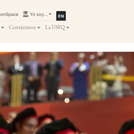
gonSpace
Yo soy...
Contáctanos
La USFQ