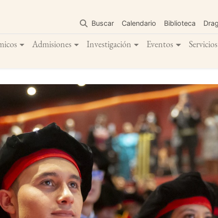
Pasar
al
Buscar
Calendario
Biblioteca
Dra
contenido
principal
micos
Admisiones
Investigación
Eventos
Servicios