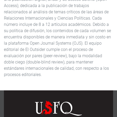
Access); dedicada a la publicación de trabajos
relacionados al análisis de temas críticos de las áreas de
Relaciones Internacionales y Ciencias Políticas. Cada
número incluye de 8 a 12 artículos académicos. Debido a
su política de difusión, los contenidos de cada volumen se
encuentra disponibles de manera inmediata y sin costo en
la plataforma Open Journal Systems (OJS). El equipo
editorial de El Outsider cumple con el proceso de
evaluación por pares (peer-review), bajo la modalidad
doble ciego (double-blind review), para mantener
estándares internacionales de calidad, con respecto a los
procesos editoriales.