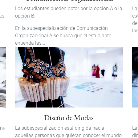
Los estudiantes pueden optar por la opción A o la
La
as
opción B:
es
de
En la subespecialización de Comunicación
la
Organizacional A se busca que el estudiante
entienda las...
Diseño de Modas
ni­
La subespecialización está dirigida hacia
La
aquellas personas que quieran conocer el mundo
di