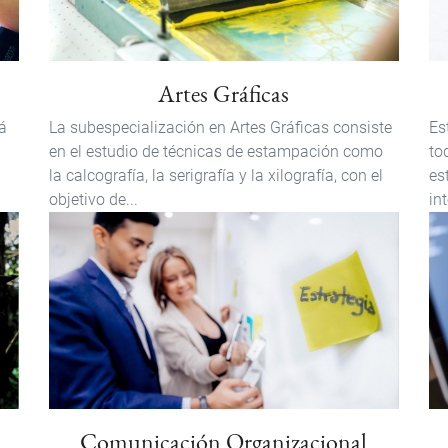
Artes Gráficas
á
La subespecialización en Artes Gráficas consiste
Es
en el estudio de técnicas de estampación como
to
la calcografía, la serigrafía y la xilografía, con el
es
objetivo de...
in
Comunicación Organizacional