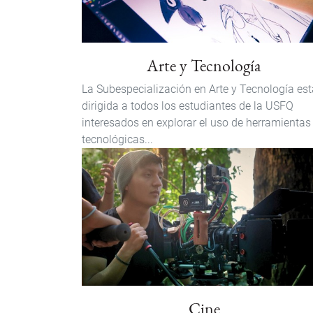
Arte y Tecnología
La Subespecialización en Arte y Tecnología est
dirigida a todos los estudiantes de la USFQ
interesados en explorar el uso de herramientas
tecnológicas...
Cine