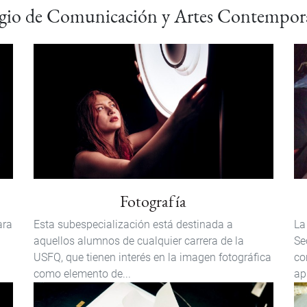
gio de Comunicación y Artes Contempor
Fotografía
ara
Esta subespecialización está destinada a
La
l
aquellos alumnos de cualquier carrera de la
Se
USFQ, que tienen interés en la imagen fotográfica
co
como elemento de...
ap