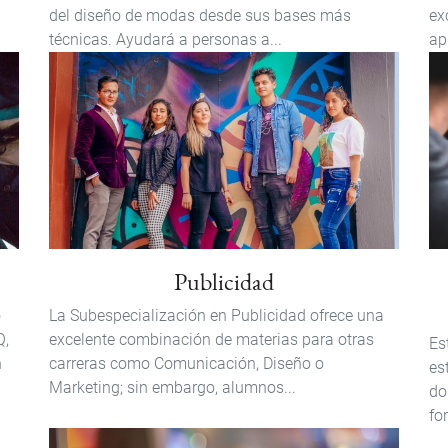
del diseño de modas desde sus bases más
ex
técnicas. Ayudará a personas a...
ap
Publicidad
o
La Subespecialización en Publicidad ofrece una
Q,
excelente combinación de materias para otras
Es
n
carreras como Comunicación, Diseño o
es
Marketing; sin embargo, alumnos...
do
fo