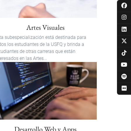
Artes Visuales
ta subespecialización está destinada para
dos los estudiantes de la USFQ y brinda a
tudiantes de otras carreras que están
teresados en las Artes...
Desarrollo Web y Apps