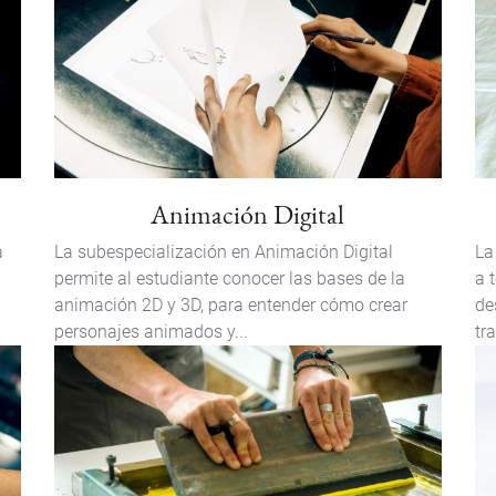
Animación Digital
a
La subespecialización en Animación Digital
La
permite al estudiante conocer las bases de la
a 
animación 2D y 3D, para entender cómo crear
de
personajes animados y...
tra