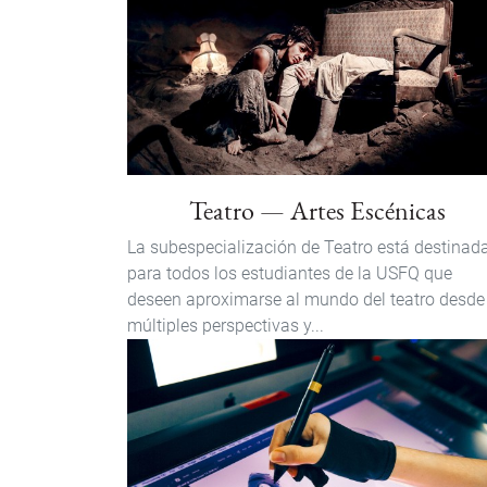
Teatro — Artes Escénicas
La subespecialización de Teatro está destinad
para todos los estudiantes de la USFQ que
deseen aproximarse al mundo del teatro desde
múltiples perspectivas y...