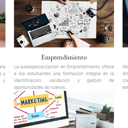
Emprendimiento
ara
La subespecialización en Emprendimiento ofrece
Ma
s y
a los estudiantes una formación integral en la
di
r y
identificación, validación y gestión de
co
oportunidades de nuevos...
es