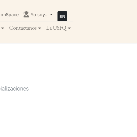
gonSpace
Yo soy...
Contáctanos
La USFQ
ializaciones