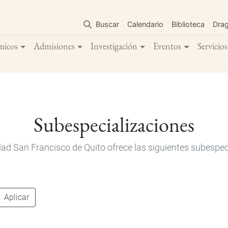
Pasar
al
Buscar
Calendario
Biblioteca
Dra
contenido
principal
micos
Admisiones
Investigación
Eventos
Servicios
Subespecializaciones
dad San Francisco de Quito ofrece las siguientes subespec
Aplicar