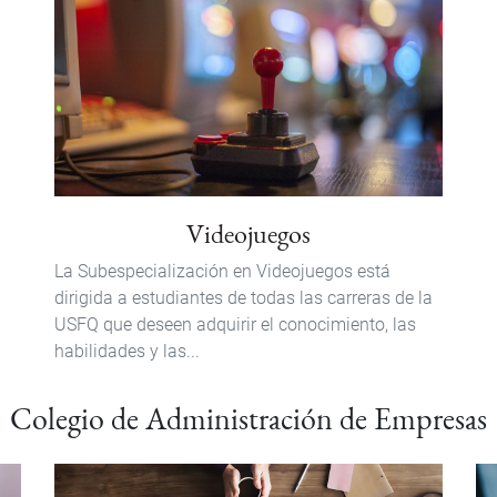
Videojuegos
La Subespecialización en Videojuegos está
dirigida a estudiantes de todas las carreras de la
USFQ que deseen adquirir el conocimiento, las
habilidades y las...
Colegio de Administración de Empresas