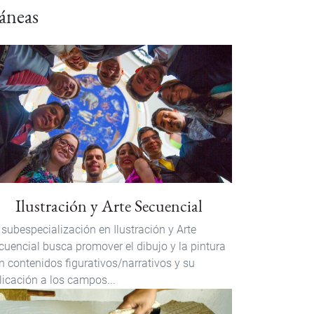
áneas
Ilustración y Arte Secuencial
 subespecialización en Ilustración y Arte
cuencial busca promover el dibujo y la pintura
n contenidos figurativos/narrativos y su
licación a los campos...