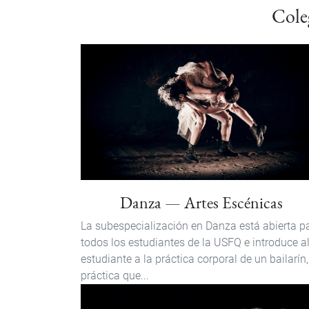
Cole
Danza — Artes Escénicas
La subespecialización en Danza está abierta p
todos los estudiantes de la USFQ e introduce a
estudiante a la práctica corporal de un bailarín,
práctica que...