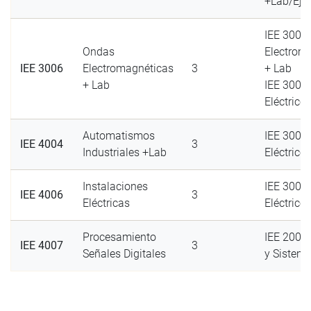
+Lab/Ej
IEE 3006 
Ondas
Electrom
IEE 3006
Electromagnéticas
3
+ Lab
+ Lab
IEE 3007 
Eléctrico
Automatismos
IEE 3007 
IEE 4004
3
Industriales +Lab
Eléctrico
Instalaciones
IEE 3007 
IEE 4006
3
Eléctricas
Eléctrico
Procesamiento
IEE 2003
IEE 4007
3
Señales Digitales
y Sistema