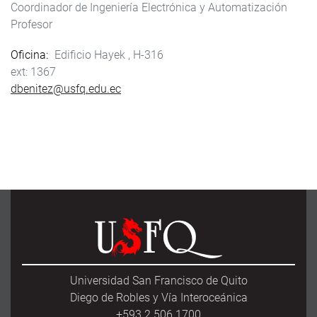
Coordinador de Ingeniería Electrónica y Automatización
Profesor
Oficina
Edificio Hayek , H-316
1367
dbenitez@usfq.edu.ec
Universidad San Francisco de Quito
Diego de Robles y Vía Interoceánica
+593 2 506 1700