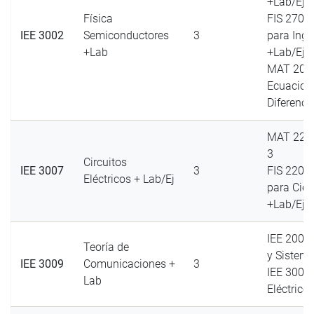
+Lab/Ej o
Física
FIS 2702 
IEE 3002
Semiconductores
3
para Ing.
+Lab
+Lab/Ej y
MAT 200
Ecuacion
Diferenci
MAT 2203
3
Circuitos
IEE 3007
3
FIS 2202 
Eléctricos + Lab/Ej
para Cien
+Lab/Ej
IEE 2003
Teoría de
y Sistema
IEE 3009
Comunicaciones +
3
IEE 3007 
Lab
Eléctrico