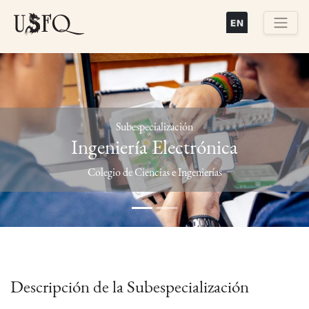
Pasar
al
contenido
Buscar
principal
Subespecialización
Ingeniería Electrónica
Previous
Next
Colegio de Ciencias e Ingenierías
Descripción de la Subespecialización