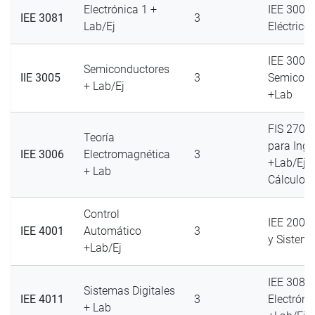
Electrónica 1 +
IEE 3007 
IEE 3081
3
Lab/Ej
Eléctrico
IEE 3002 
Semiconductores
IIE 3005
3
Semicond
+ Lab/Ej
+Lab
FIS 2701 
Teoría
para Ing.
IEE 3006
Electromagnética
3
+Lab/Ej 
+ Lab
Cálculo 3
Control
IEE 2003
IEE 4001
Automático
3
y Sistema
+Lab/Ej
IEE 3081
Sistemas Digitales
IEE 4011
3
Electróni
+ Lab