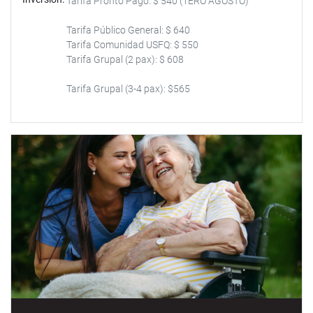
Tarifa Pronto Pago: $ 540 (1ERO AGOSTO)
Tarifa Público General: $ 640
Tarifa Comunidad USFQ: $ 550
Tarifa Grupal (2 pax): $ 608
Tarifa Grupal (3-4 pax): $565