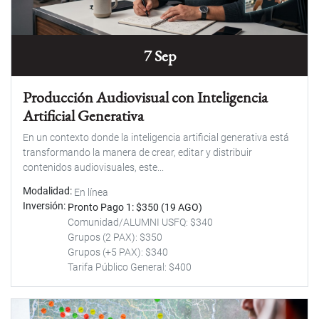
7 Sep
Producción Audiovisual con Inteligencia
Artificial Generativa
En un contexto donde la inteligencia artificial generativa está
transformando la manera de crear, editar y distribuir
contenidos audiovisuales, este...
Modalidad
En línea
Inversión
Pronto Pago 1: $350 (19 AGO)
Comunidad/ALUMNI USFQ: $340
Grupos (2 PAX): $350
Grupos (+5 PAX): $340
Tarifa Público General: $400