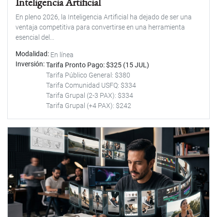
Inteligencia Artificial
En pleno 2026, la Inteligencia Artificial ha dejado de ser una
ventaja competitiva para convertirse en una herramienta
esencial del...
Modalidad
En línea
Inversión
Tarifa Pronto Pago: $325 (15 JUL)
Tarifa Público General: $380
Tarifa Comunidad USFQ: $334
Tarifa Grupal (2-3 PAX): $334
Tarifa Grupal (+4 PAX): $242