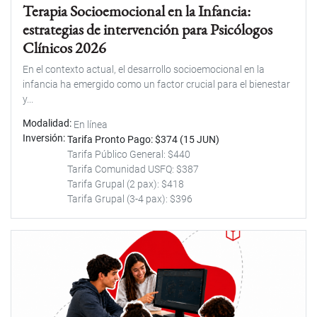
Terapia Socioemocional en la Infancia:
estrategias de intervención para Psicólogos
Clínicos 2026
En el contexto actual, el desarrollo socioemocional en la
infancia ha emergido como un factor crucial para el bienestar
y...
Modalidad
En línea
Inversión
Tarifa Pronto Pago: $374 (15 JUN)
Tarifa Público General: $440
Tarifa Comunidad USFQ: $387
Tarifa Grupal (2 pax): $418
Tarifa Grupal (3-4 pax): $396