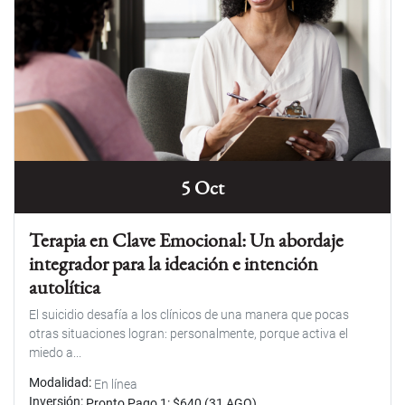
5 Oct
Terapia en Clave Emocional: Un abordaje
integrador para la ideación e intención
autolítica
El suicidio desafía a los clínicos de una manera que pocas
otras situaciones logran: personalmente, porque activa el
miedo a...
Modalidad
En línea
Inversión
Pronto Pago 1: $640 (31 AGO)