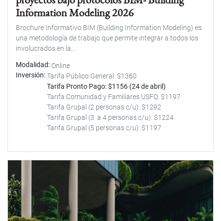
Information Modeling 2026
Brochure Informativo BIM (Building Information Modeling) es
una metodología de trabajo que permite integrar a todos los
involucrados en la...
Modalidad
Online
Inversión
Tarifa Público General: $1360
Tarifa Pronto Pago: $1156 (24 de abril)
Tarifa Comunidad y Familiares USFQ: $1197
Tarifa Grupal (2 personas c/u): $1292
Tarifa Grupal (3 a 4 personas c/u): $1224
Tarifa Grupal (5 personas c/u): $1197