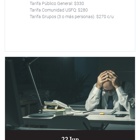
Tarifa Público General: $330
Tarifa Comunidad USFQ: $280
Tarifa Grupos (3 o más personas): $270 c/u
22 Jun