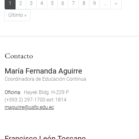
Paginación
Siguiente
1
2
3
4
5
6
7
8
9
…
››
Última página
Último »
Contacto
María Fernanda Aguirre
Coordinadora de Educación Continua
Oficina
Hayek Bldg. H-229 P
(+593 2) 297-1700
1814
maguirre@usfq.edu.ec
Francisco León Toscano