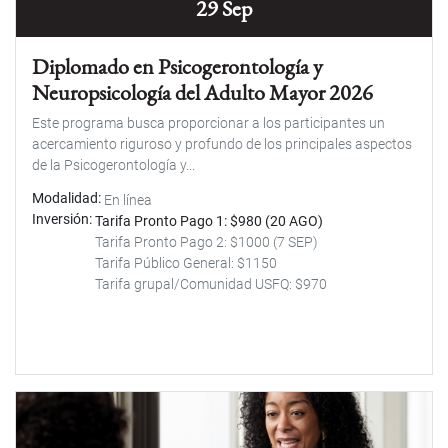
29 Sep
Diplomado en Psicogerontología y
Neuropsicología del Adulto Mayor 2026
Este programa busca proporcionar a los participantes un
acercamiento riguroso y profundo de los principales aspectos
de la Psicogerontología y...
Modalidad
En línea
Inversión
Tarifa Pronto Pago 1: $980 (20 AGO)
Tarifa Pronto Pago 2: $1000 (7 SEP)
Tarifa Público General: $1150
Tarifa grupal/Comunidad USFQ: $970