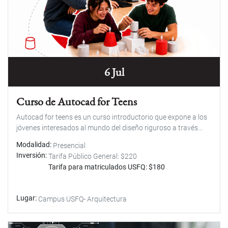
6 Jul
Curso de Autocad for Teens
Autocad for teens es un curso introductorio que expone a los
jóvenes interesados al mundo del diseño riguroso a través...
Modalidad
Presencial
Inversión
Tarifa Público General: $220
Tarifa para matriculados USFQ: $180
Lugar
Campus USFQ- Arquitectura