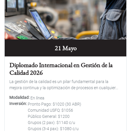
21 Mayo
Diplomado Internacional en Gestión de la
Calidad 2026
La gestión de la calidad es un pilar fundamental para la
mejora continua y la optimización de procesos en cualquier...
Modalidad
En línea
Inversión
Pronto Pago: $1020 (30 ABR)
Comunidad USFQ: $1056
Público General: $1200
Grupos (2 pax): $1140 c/u
Grupos (3-4 pax): $1080 c/u