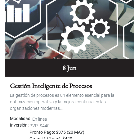
8 Jun
Gestión Inteligente de Procesos
La gestión de procesos es un elemento esencial para la
optimización operativa y la mejora continua en las
organizaciones modernas...
Modalidad
En línea
Inversión
PVP: $440
Pronto Pago: $375 (20 MAY)
Grupal 1 (2 pax): $420