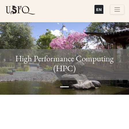
Pasar
al
contenido
Buscar
principal
High Performance Computing
Previous
Next
(HPC)