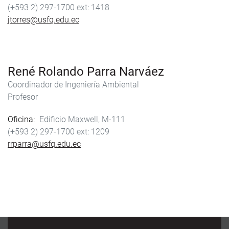
(+593 2) 297-1700
1418
jtorres@usfq.edu.ec
René Rolando Parra Narváez
Coordinador de Ingeniería Ambiental
Profesor
Oficina
Edificio Maxwell, M-111
(+593 2) 297-1700
1209
rrparra@usfq.edu.ec