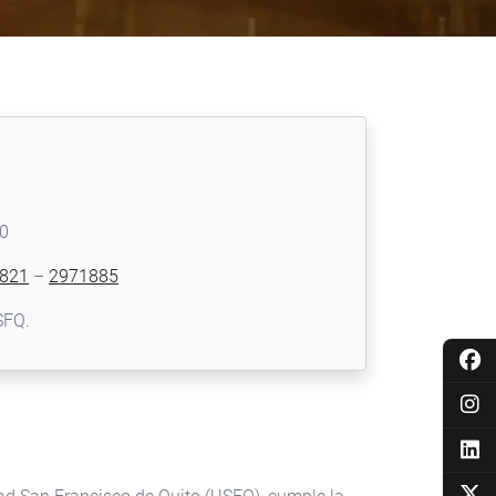
00
821
–
2971885
SFQ.