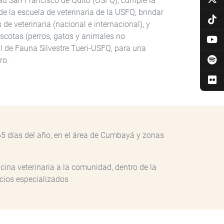
dad San Francisco de Quito (USFQ), cumple la
e la escuela de veterinaria de la USFQ, brindar
e veterinaria (nacional e internacional), y
scotas (perros, gatos y animales no
l de Fauna Silvestre Tueri-USFQ, para una
tro.
65 días del año, en el área de Cumbayá y zonas
cina veterinaria a la comunidad, dentro de la
vicios especializados