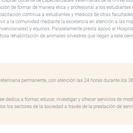
 Hospital Docente de Especialidades Veterinarias de la Universi
nción de formar de manera ética y profesional a los estudiantes d
pacitación continua a estudiantes y médicos de otras facultades d
rvir a la comunidad mediante la excelencia en atención a las ma
nvencionales) y equinos. Paralelamente presta apoyo al Hospita
itosa rehabilitación de animales silvestres que llegan a este cen
eterinaria permanente, con atención las 24 horas durante los 3
 dedica a formar, educar, investigar y ofrecer servicios de medi
odos los sectores de la sociedad a través de la prestación de ser