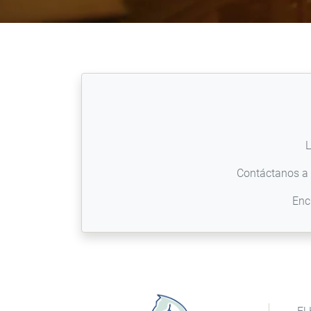
L
Contáctanos a 
Enc