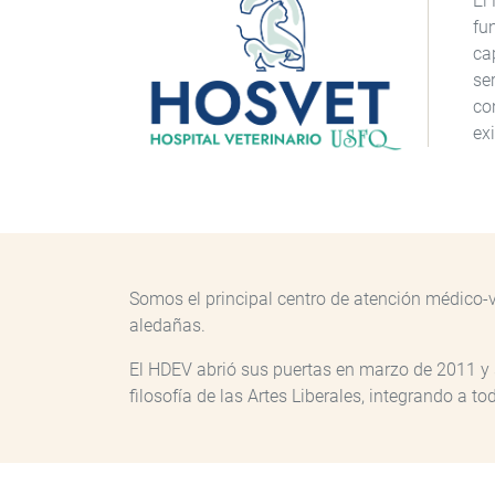
El
fu
ca
se
co
ex
Somos el principal centro de atención médico-v
aledañas.
El HDEV abrió sus puertas en marzo de 2011 y se
filosofía de las Artes Liberales, integrando a t