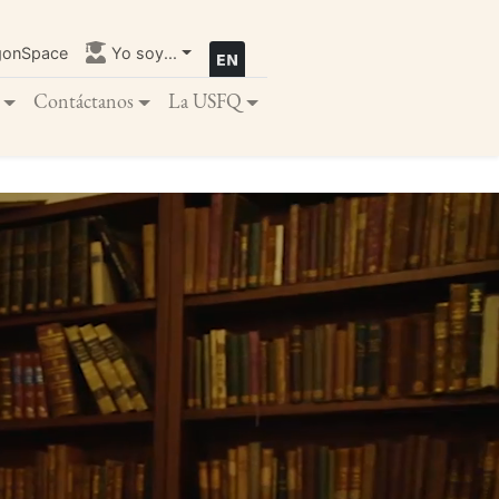
gonSpace
Yo soy...
Contáctanos
La USFQ