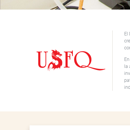
El
cr
co
En
la
in
pa
in