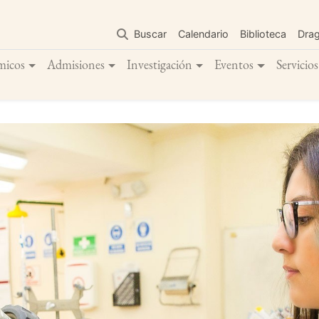
Pasar
al
Buscar
Calendario
Biblioteca
Dra
contenido
principal
micos
Admisiones
Investigación
Eventos
Servicios