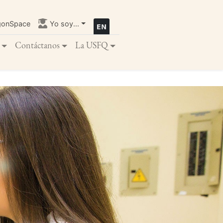
gonSpace
Yo soy...
Contáctanos
La USFQ